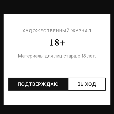
ХУДОЖЕСТВЕННЫЙ ЖУРНАЛ
18+
Материалы для лиц старше 18 лет.
Могут упоминаться лица и организации, признанные
иноагентами или нежелательными в РФ —
реестр
Минюста
.
ПОДТВЕРЖДАЮ
ВЫХОД