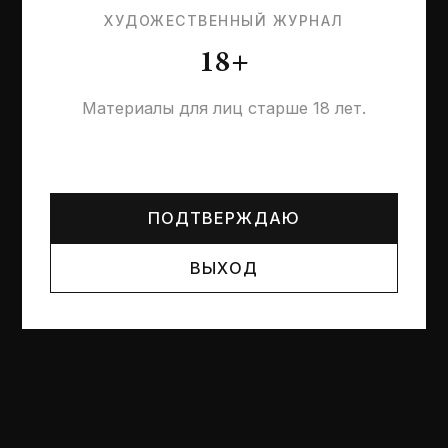
ХУДОЖЕСТВЕННЫЙ ЖУРНАЛ
18+
Материалы для лиц старше 18 лет.
Могут упоминаться лица и организации, признанные
иноагентами или нежелательными в РФ —
реестр
Минюста
.
ПОДТВЕРЖДАЮ
ВЫХОД