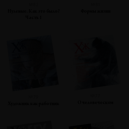
№82
№81
Нулевые. Как это было?
Формы жизни
Часть 1
№77
№79
О человеческом
Художник как работник