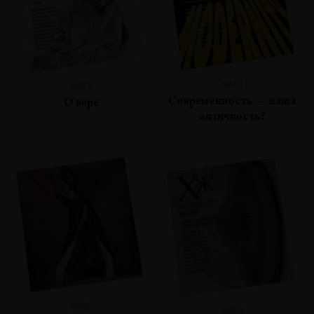
№61
№63
Современность — наша
О вере
античность?
№60
№58