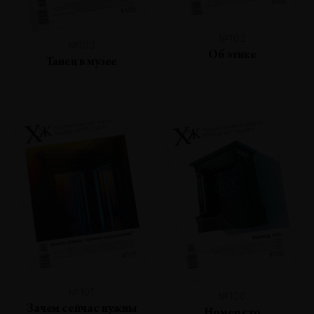
№102
№103
Об этике
Танец в музее
№101
№100
Зачем сейчас нужны