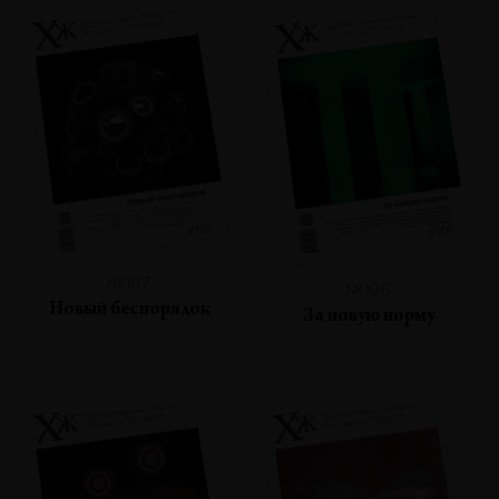
№107
№106
Новый беспорядок
За новую норму