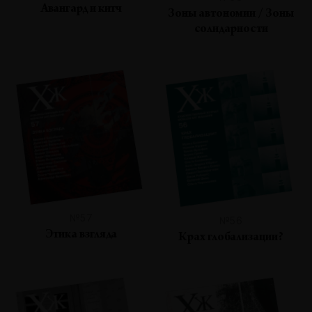
Авангард и китч
Зоны автономии / Зоны
солидарности
№57
№56
Этика взгляда
Крах глобализации?