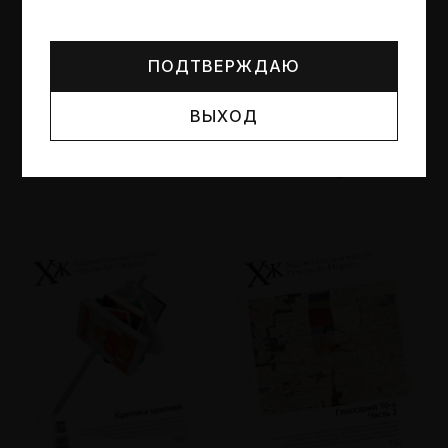
Могут упоминаться лица и организации, признанные
иноагентами или нежелательными в РФ —
реестр
Минюста
.
ПОДТВЕРЖДАЮ
ВЫХОД
№95
№94
Другие пространства
Об образе