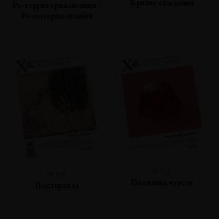
Кризис суждения
Ре-территориализация /
Ре-материализация
№108
№109
Политика чувств
Постправда