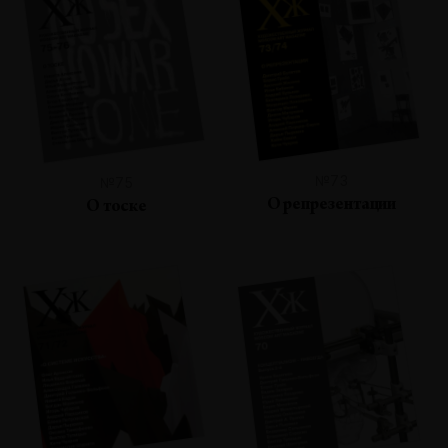
№73
№75
О репрезентации
О тоске