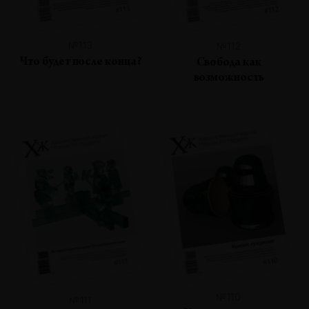
№113
№112
Что будет после конца?
Свобода как
возможность
№110
№111