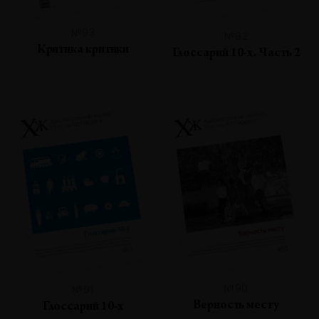
№93
№92
Критика критики
Глоссарий 10-х. Часть 2
№90
№91
Верность месту
Глоссарий 10-х