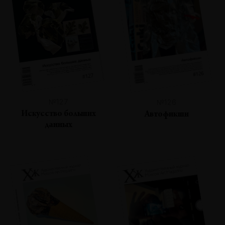
№127
№126
Искусство больших
Автофикшн
данных