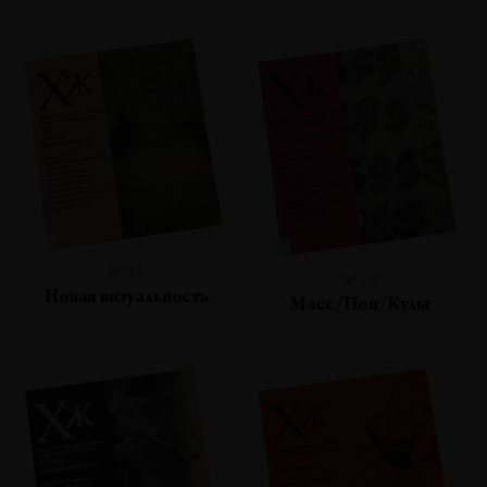
№40
№39
Новая визуальность
Масс/Поп/Культ