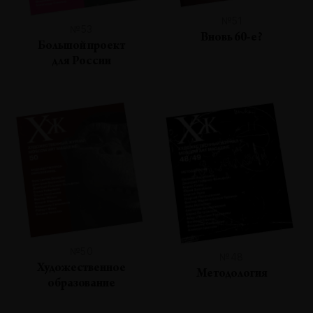
№51
№53
Вновь 60-е?
Большой проект
для России
№50
№48
Художественное
Методология
образование