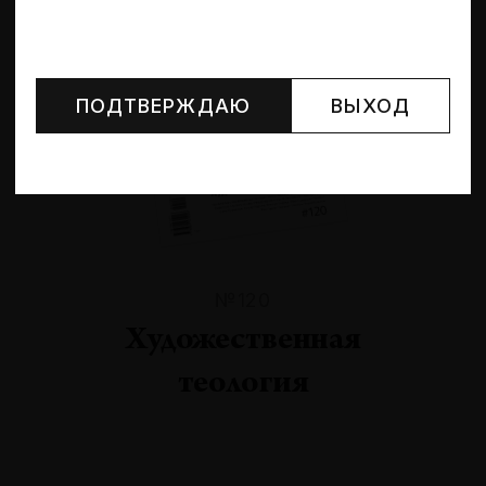
Могут упоминаться лица и организации, признанные
иноагентами или нежелательными в РФ —
реестр
Минюста
.
ПОДТВЕРЖДАЮ
ВЫХОД
№120
Художественная
теология