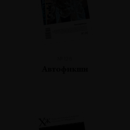
№126
Автофикшн