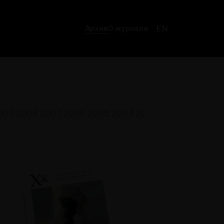
EN
Архив
О журнале
009
2008
2007
2006
2005
2004
2003
2002
2001
200