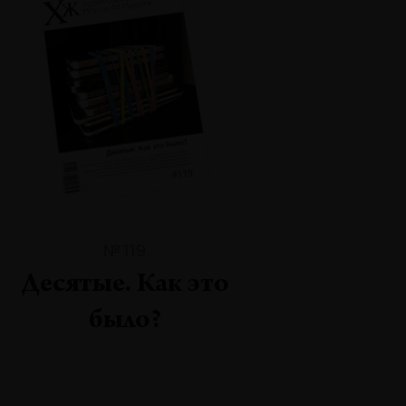
№119
Десятые. Как это
было?