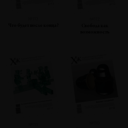
№113
№112
Что будет после конца?
Свобода как
возможность
№110
№111