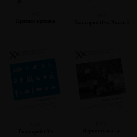
№93
№92
Критика критики
Глоссарий 10-х. Часть 2
№90
№91
Верность месту
Глоссарий 10-х