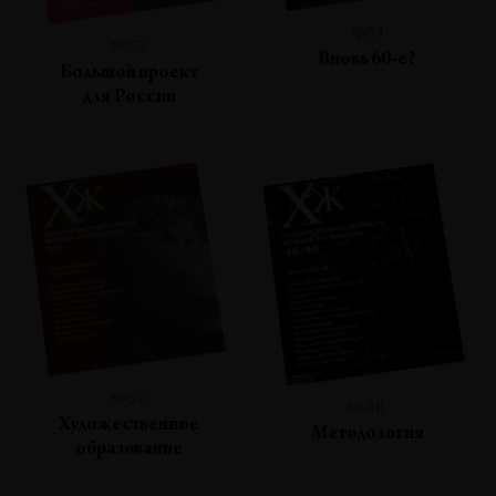
№51
№53
Вновь 60-е?
Большой проект
для России
№50
№48
Художественное
Методология
образование