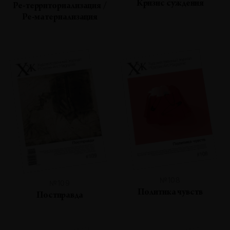
Кризис суждения
Ре-территориализация /
Ре-материализация
№108
№109
Политика чувств
Постправда