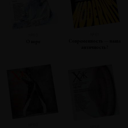
№61
№63
Современность — наша
О вере
античность?
№60
№58