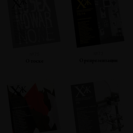
№73
№75
О репрезентации
О тоске