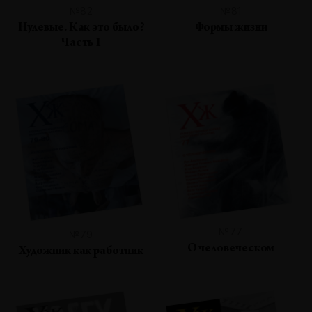
№82
№81
Нулевые. Как это было?
Формы жизни
Часть 1
№77
№79
О человеческом
Художник как работник