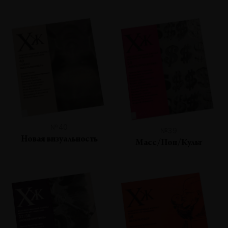
№40
№39
Новая визуальность
Масс/Поп/Культ