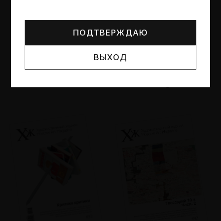
Могут упоминаться лица и организации, признанные
иноагентами или нежелательными в РФ —
реестр
Минюста
.
ПОДТВЕРЖДАЮ
ВЫХОД
№95
№94
Другие пространства
Об образе