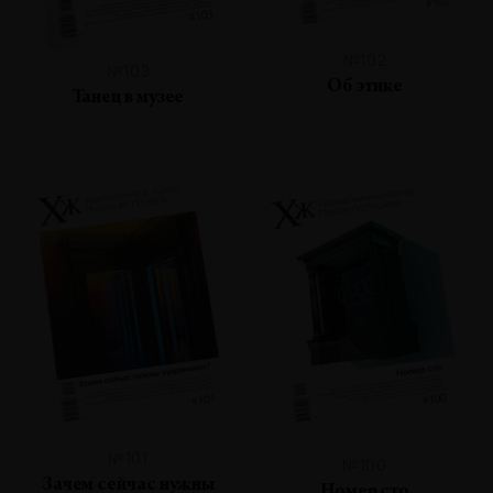
№102
№103
Об этике
Танец в музее
№101
№100
Зачем сейчас нужны