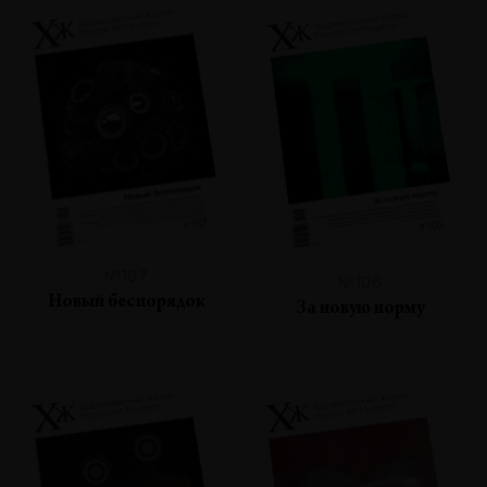
№107
№106
Новый беспорядок
За новую норму