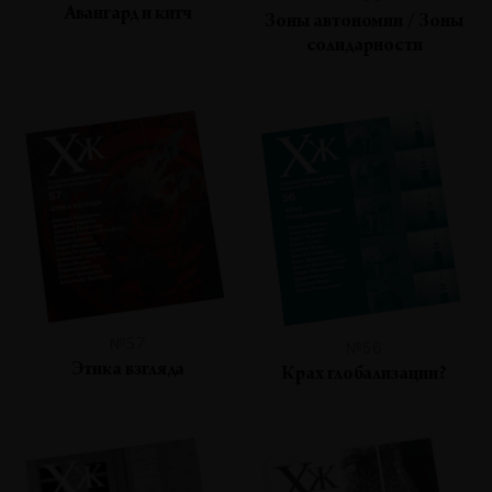
Авангард и китч
Зоны автономии / Зоны
солидарности
№57
№56
Этика взгляда
Крах глобализации?