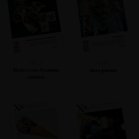
№127
№126
Искусство больших
Автофикшн
данных