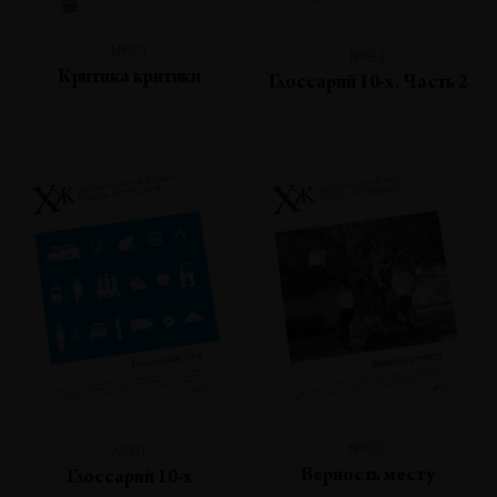
№93
№92
Критика критики
Глоссарий 10-х. Часть 2
№90
№91
Верность месту
Глоссарий 10-х