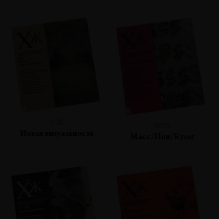
№40
№39
Новая визуальность
Масс/Поп/Культ