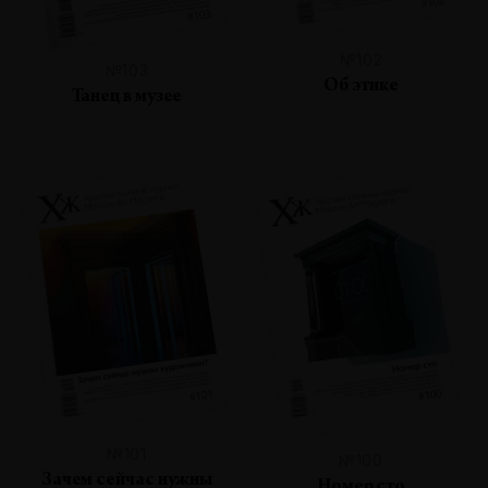
№102
№103
Об этике
Танец в музее
№101
№100
Зачем сейчас нужны