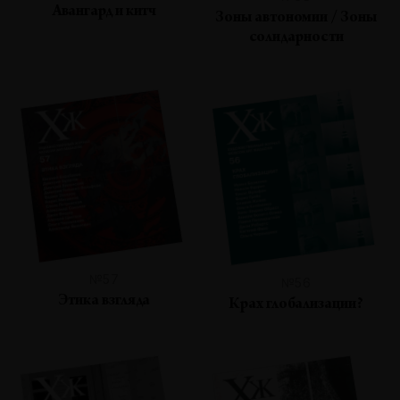
Авангард и китч
Зоны автономии / Зоны
солидарности
№57
№56
Этика взгляда
Крах глобализации?