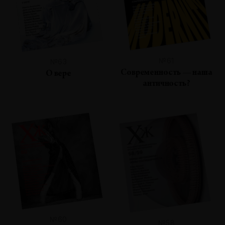
№61
№63
Современность — наша
О вере
античность?
№60
№58