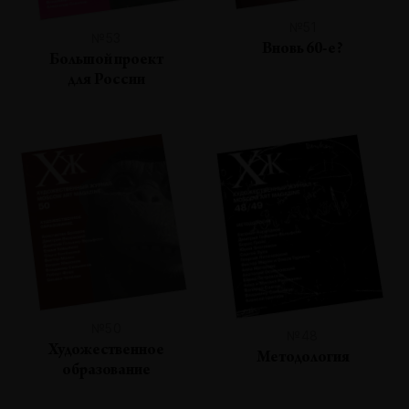
№51
№53
Вновь 60-е?
Большой проект
для России
№50
№48
Художественное
Методология
образование