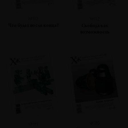
№113
№112
Что будет после конца?
Свобода как
возможность
№110
№111