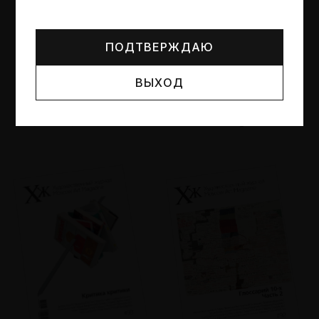
Могут упоминаться лица и организации, признанные
иноагентами или нежелательными в РФ —
реестр
Минюста
.
ПОДТВЕРЖДАЮ
ВЫХОД
№95
№94
Другие пространства
Об образе