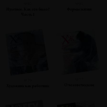
№82
№81
Нулевые. Как это было?
Формы жизни
Часть 1
№77
№79
О человеческом
Художник как работник