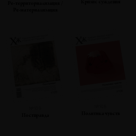
Кризис суждения
Ре-территориализация /
Ре-материализация
№108
№109
Политика чувств
Постправда