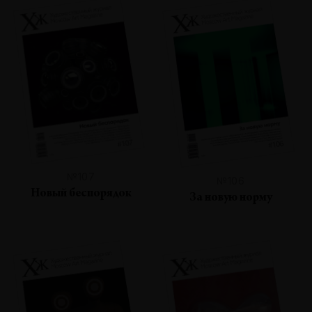
№107
№106
Новый беспорядок
За новую норму