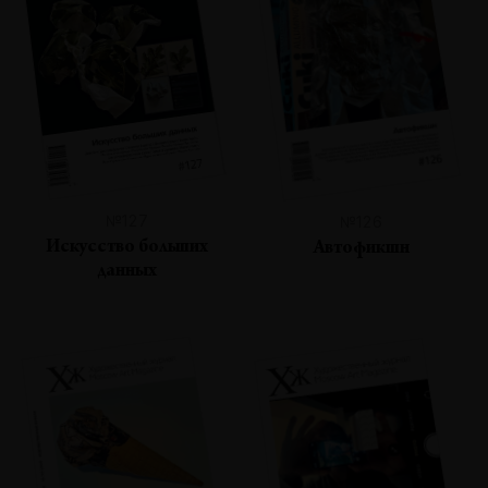
№127
№126
Искусство больших
Автофикшн
данных