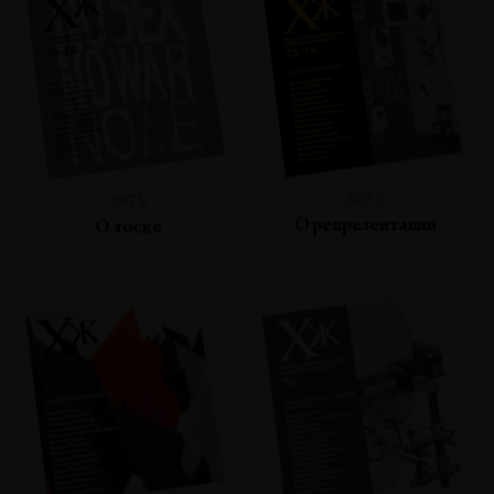
№73
№75
О репрезентации
О тоске