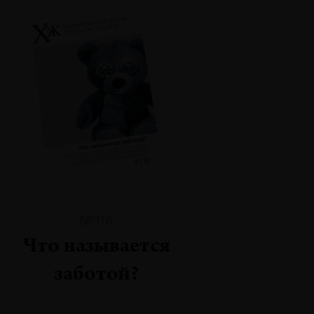
№116
Что называется
заботой?