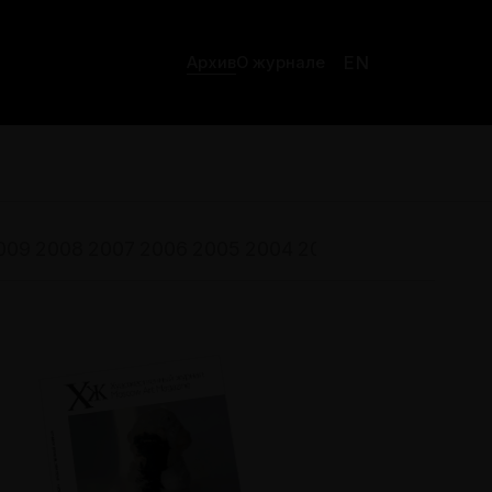
EN
Архив
О журнале
009
2008
2007
2006
2005
2004
2003
2002
2001
200