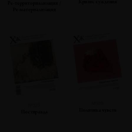
Кризис суждения
Ре-территориализация /
Ре-материализация
№108
№109
Политика чувств
Постправда