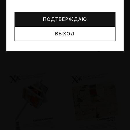
Могут упоминаться лица и организации, признанные
иноагентами или нежелательными в РФ —
реестр
Минюста
.
ПОДТВЕРЖДАЮ
ВЫХОД
№95
№94
Другие пространства
Об образе