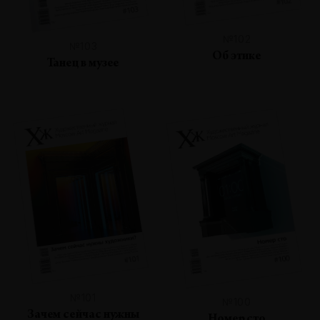
№102
№103
Об этике
Танец в музее
№101
№100
Зачем сейчас нужны