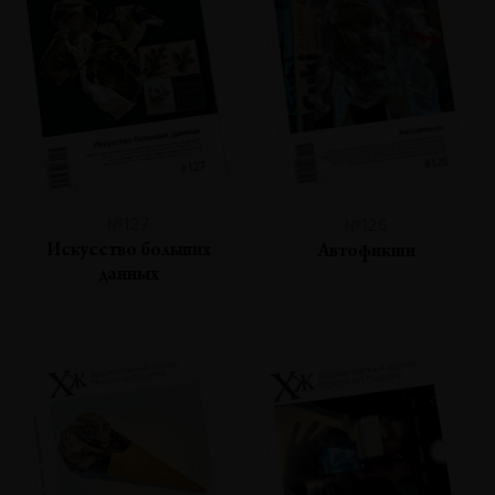
№127
№126
Искусство больших
Автофикшн
данных