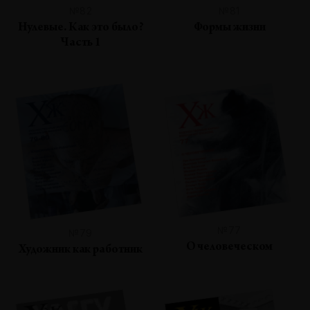
№82
№81
Нулевые. Как это было?
Формы жизни
Часть 1
№77
№79
О человеческом
Художник как работник