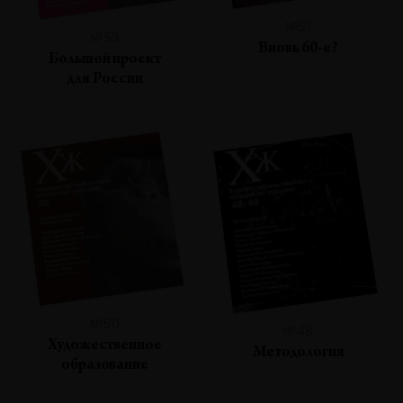
№51
№53
Вновь 60-е?
Большой проект
для России
№50
№48
Художественное
Методология
образование