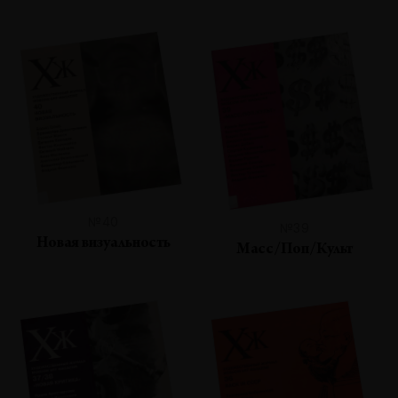
№40
№39
Новая визуальность
Масс/Поп/Культ