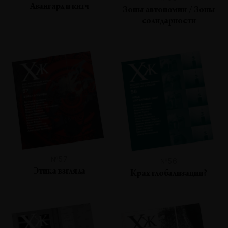
Авангард и китч
Зоны автономии / Зоны
солидарности
№57
№56
Этика взгляда
Крах глобализации?