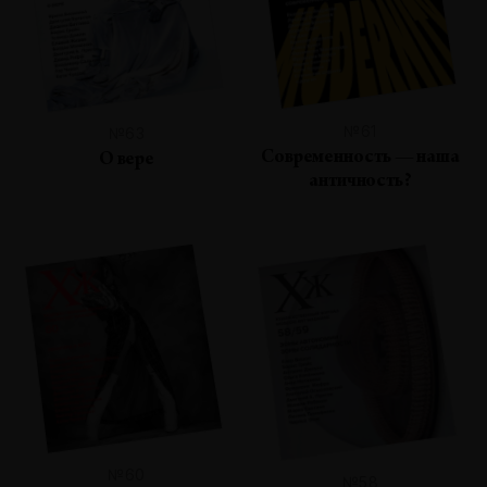
№61
№63
Современность — наша
О вере
античность?
№60
№58