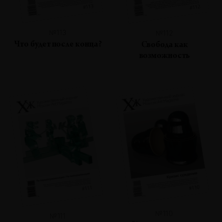
№113
№112
Что будет после конца?
Свобода как
возможность
№110
№111