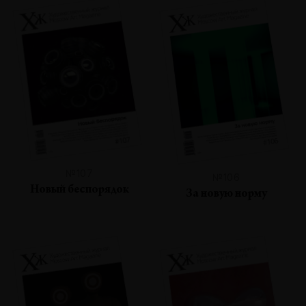
№107
№106
Новый беспорядок
За новую норму