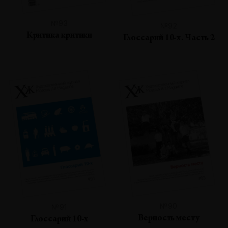
№93
№92
Критика критики
Глоссарий 10-х. Часть 2
№90
№91
Верность месту
Глоссарий 10-х