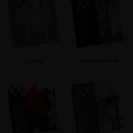
№73
№75
О репрезентации
О тоске