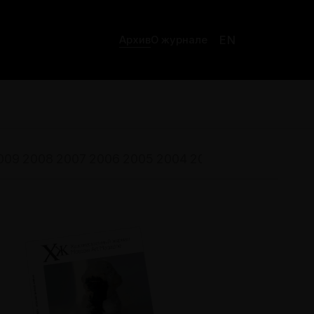
EN
Архив
О журнале
009
2008
2007
2006
2005
2004
2003
2002
2001
200