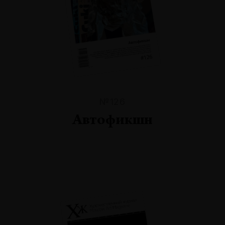
№126
Автофикшн