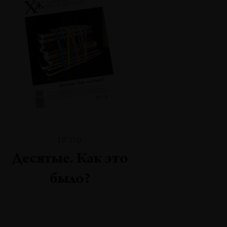
№119
Десятые. Как это
было?