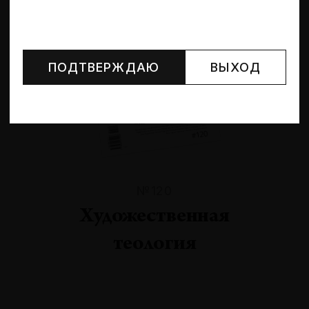
Могут упоминаться лица и организации, признанные
иноагентами или нежелательными в РФ —
реестр
Минюста
.
ПОДТВЕРЖДАЮ
ВЫХОД
№120
Художественная
теология