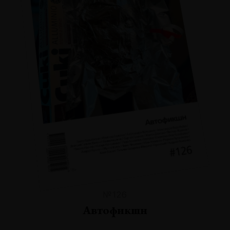
№126
Автофикшн