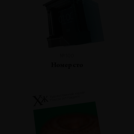
№100
Номер сто