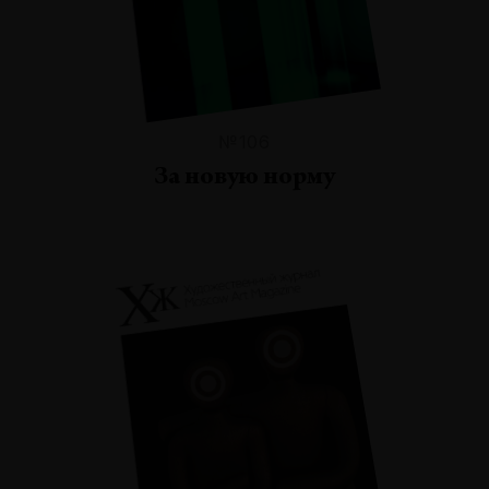
№106
За новую норму