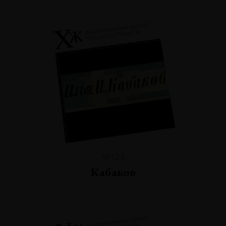
№123
Кабаков