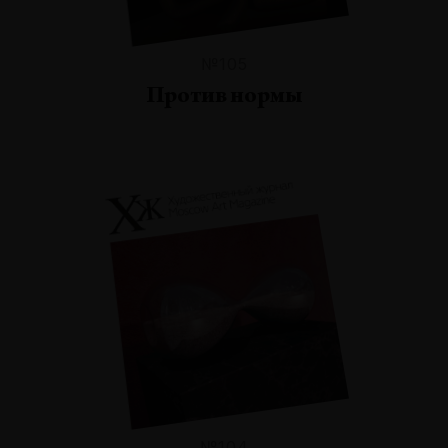
№105
Против нормы
№104