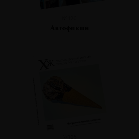
№126
Автофикшн
№125