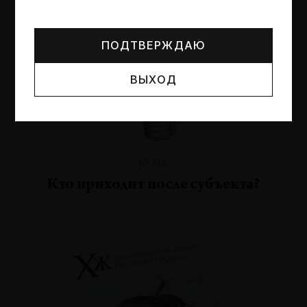
Могут упоминаться лица и организации, признанные
иноагентами или нежелательными в РФ —
реестр
Минюста
.
ПОДТВЕРЖДАЮ
ВЫХОД
№115
Кто приходит после субъекта?