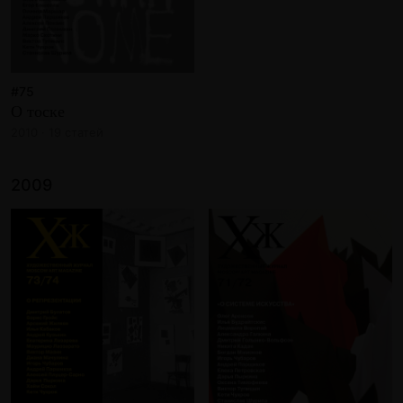
#75
О тоске
2010 · 19 статей
2009