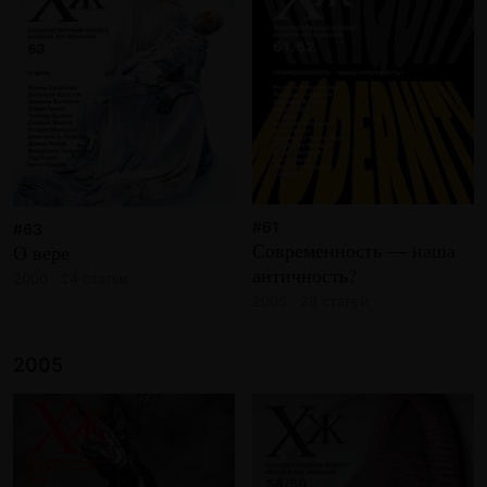
#61
#63
Современность — наша
О вере
античность?
2006 · 24 статьи
2006 · 28 статей
2005