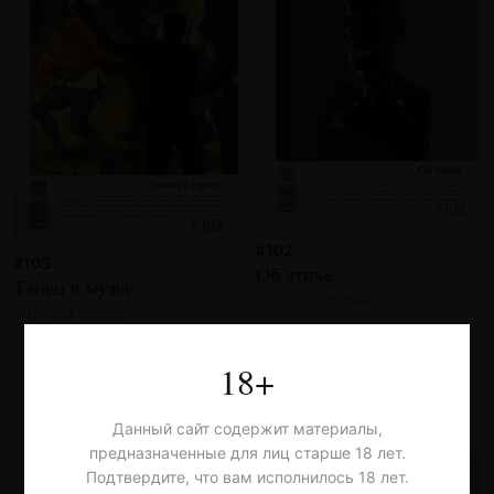
#102
#103
Об этике
Танец в музее
2017 · 23 статьи
2017 · 21 статья
18+
Данный сайт содержит материалы,
предназначенные для лиц старше 18 лет.
Подтвердите, что вам исполнилось 18 лет.