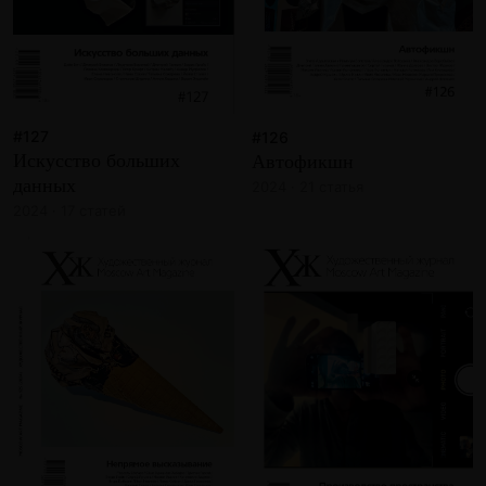
#127
#126
Искусство больших
Автофикшн
данных
2024 · 21 статья
2024 · 17 статей