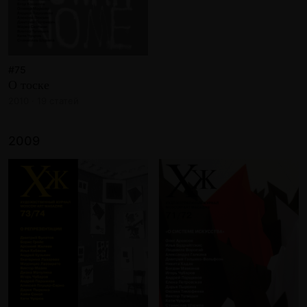
#75
О тоске
2010 · 19 статей
2009