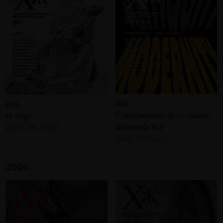
#61
#63
Современность — наша
О вере
античность?
2006 · 24 статьи
2006 · 28 статей
2005