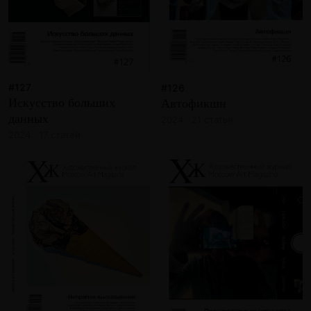
#127
#126
Искусство больших
Автофикшн
данных
2024 · 21 статья
2024 · 17 статей