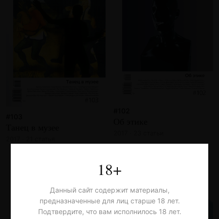
#102
#103
Об этике
Танец в музее
2017 · 23 статьи
2017 · 21 статья
18+
Данный сайт содержит материалы,
предназначенные для лиц старше 18 лет.
Подтвердите, что вам исполнилось 18 лет.