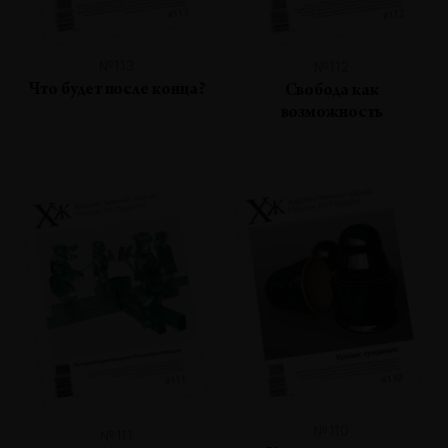
№113
№112
Что будет после конца?
Свобода как
возможность
№110
№111