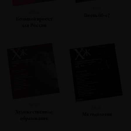
№51
№53
Вновь 60-е?
Большой проект
для России
№50
№48
Художественное
Методология
образование