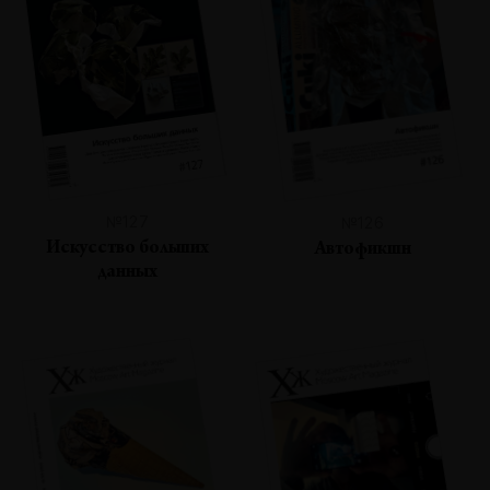
№127
№126
Искусство больших
Автофикшн
данных