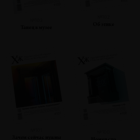
№102
№103
Об этике
Танец в музее
№101
№100
Зачем сейчас нужны