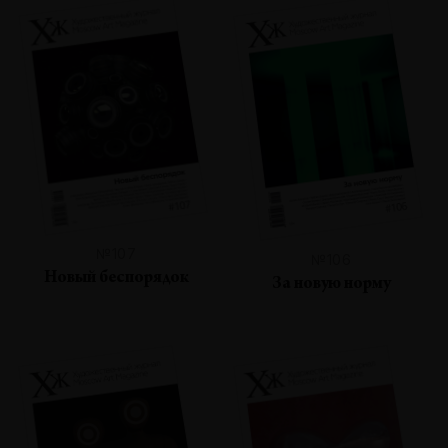
№107
№106
Новый беспорядок
За новую норму