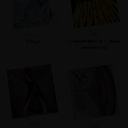
№61
№63
Современность — наша
О вере
античность?
№60
№58