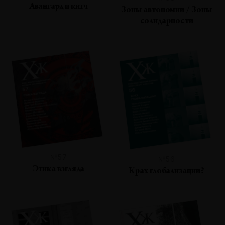
Авангард и китч
Зоны автономии / Зоны
солидарности
№57
№56
Этика взгляда
Крах глобализации?