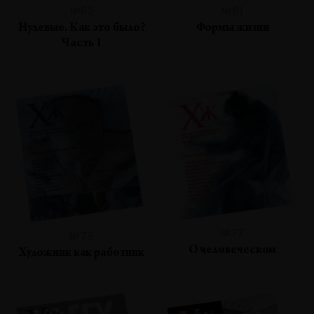
№82
№81
Нулевые. Как это было?
Формы жизни
Часть 1
№77
№79
О человеческом
Художник как работник