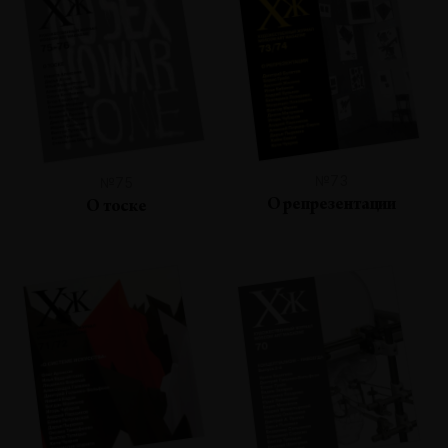
№73
№75
О репрезентации
О тоске