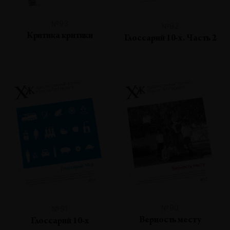
№93
№92
Критика критики
Глоссарий 10-х. Часть 2
№90
№91
Верность месту
Глоссарий 10-х