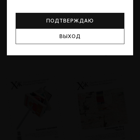
Могут упоминаться лица и организации, признанные
иноагентами или нежелательными в РФ —
реестр
Минюста
.
ПОДТВЕРЖДАЮ
ВЫХОД
№95
№94
Другие пространства
Об образе