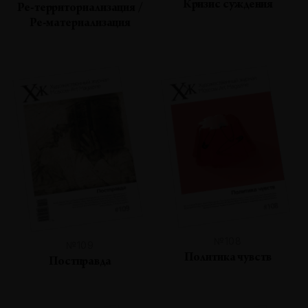
Кризис суждения
Ре-территориализация /
Ре-материализация
№108
№109
Политика чувств
Постправда