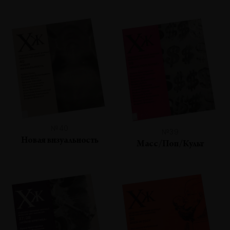
№40
№39
Новая визуальность
Масс/Поп/Культ