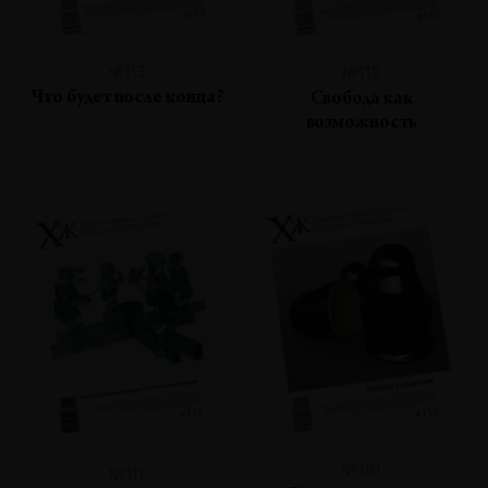
№113
№112
Что будет после конца?
Свобода как
возможность
№110
№111