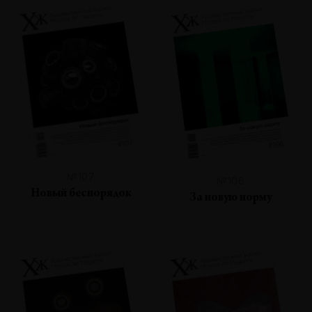
№107
№106
Новый беспорядок
За новую норму