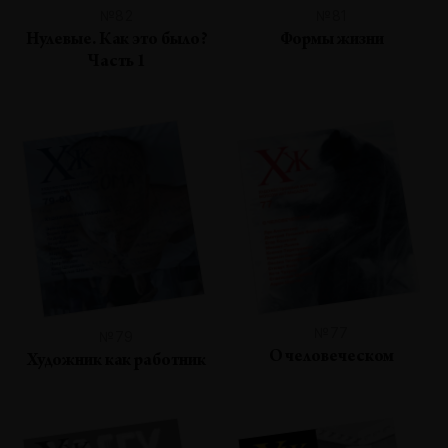
№82
№81
Нулевые. Как это было?
Формы жизни
Часть 1
№77
№79
О человеческом
Художник как работник