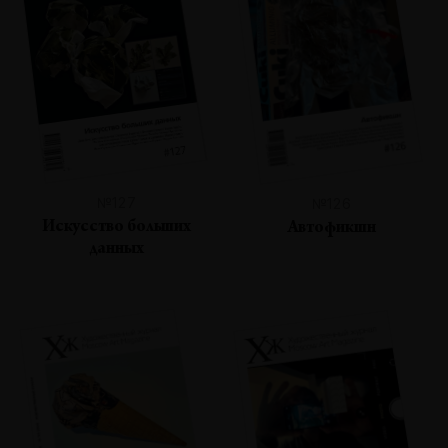
№127
№126
Искусство больших
Автофикшн
данных