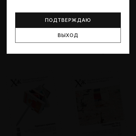
Могут упоминаться лица и организации, признанные
иноагентами или нежелательными в РФ —
реестр
Минюста
.
ПОДТВЕРЖДАЮ
ВЫХОД
№95
№94
Другие пространства
Об образе