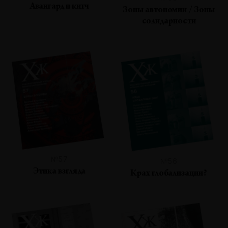
Авангард и китч
Зоны автономии / Зоны
солидарности
№57
№56
Этика взгляда
Крах глобализации?