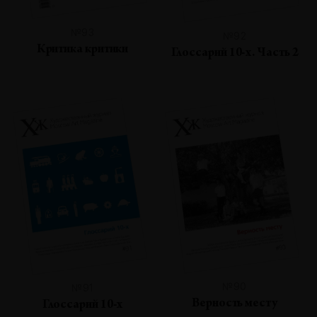
№93
№92
Критика критики
Глоссарий 10-х. Часть 2
№90
№91
Верность месту
Глоссарий 10-х