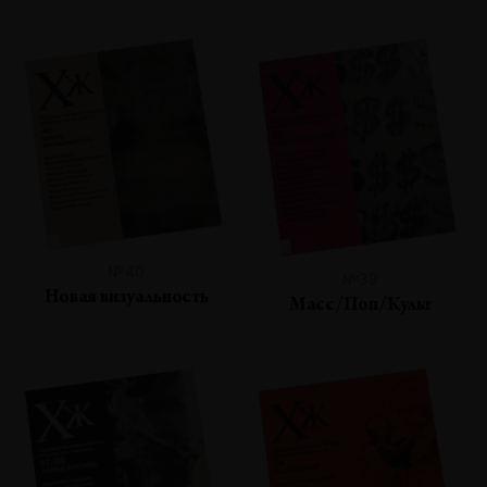
№40
№39
Новая визуальность
Масс/Поп/Культ