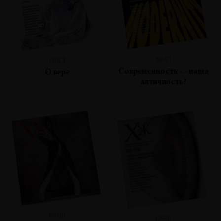
№61
№63
Современность — наша
О вере
античность?
№60
№58