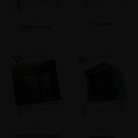
№102
№103
Об этике
Танец в музее
№101
№100
Зачем сейчас нужны