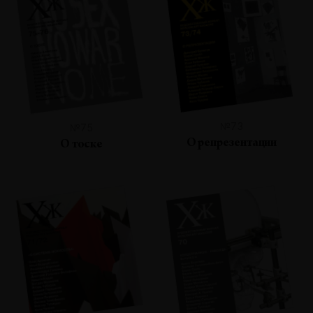
№73
№75
О репрезентации
О тоске