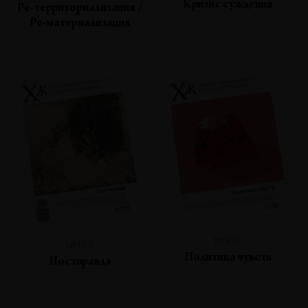
Кризис суждения
Ре-территориализация /
Ре-материализация
№108
№109
Политика чувств
Постправда