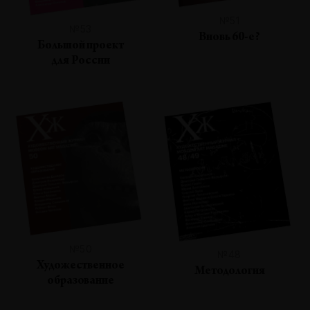
№51
№53
Вновь 60-е?
Большой проект
для России
№50
№48
Художественное
Методология
образование