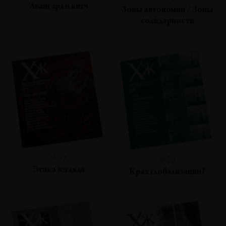
Авангард и китч
Зоны автономии / Зоны
солидарности
№57
№56
Этика взгляда
Крах глобализации?