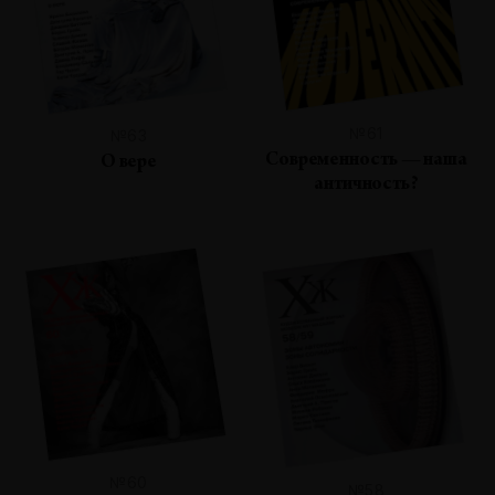
№61
№63
Современность — наша
О вере
античность?
№60
№58