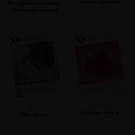
Кризис суждения
Ре-территориализация /
Ре-материализация
№108
№109
Политика чувств
Постправда