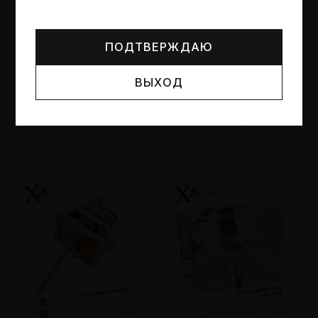
Могут упоминаться лица и организации, признанные
иноагентами или нежелательными в РФ —
реестр
Минюста
.
ПОДТВЕРЖДАЮ
ВЫХОД
№95
№94
Другие пространства
Об образе