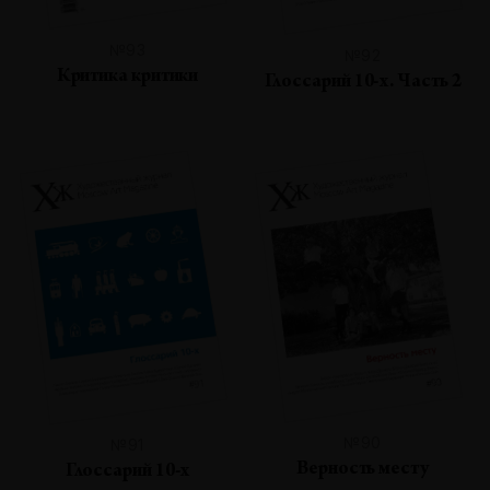
№93
№92
Критика критики
Глоссарий 10-х. Часть 2
№90
№91
Верность месту
Глоссарий 10-х