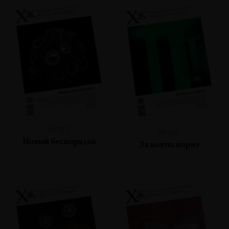
№107
№106
Новый беспорядок
За новую норму