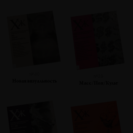
№40
№39
Новая визуальность
Масс/Поп/Культ