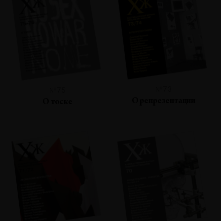
№73
№75
О репрезентации
О тоске