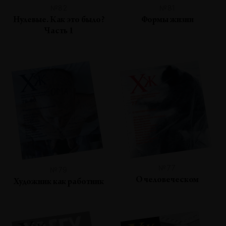
№82
№81
Нулевые. Как это было?
Формы жизни
Часть 1
№77
№79
О человеческом
Художник как работник