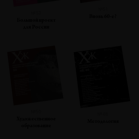
№51
№53
Вновь 60-е?
Большой проект
для России
№50
№48
Художественное
Методология
образование