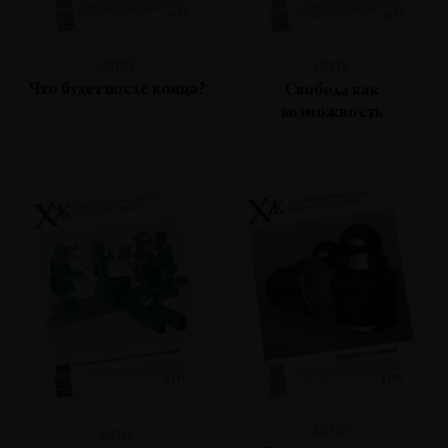
№113
№112
Что будет после конца?
Свобода как
возможность
№110
№111