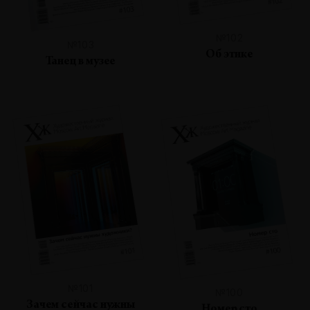
№102
№103
Об этике
Танец в музее
№101
№100
Зачем сейчас нужны