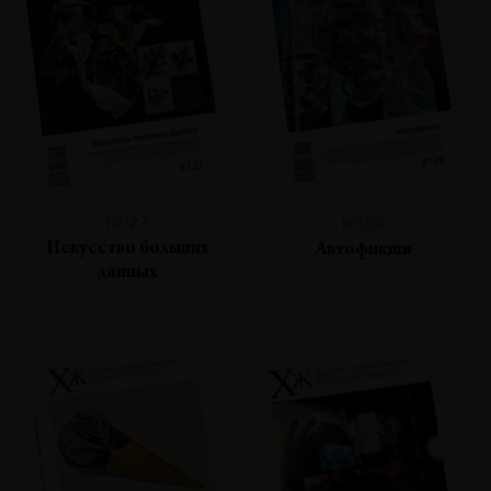
№127
№126
Искусство больших
Автофикшн
данных