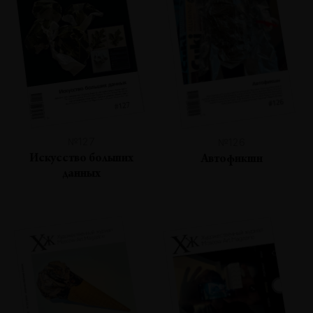
№127
№126
Искусство больших
Автофикшн
данных