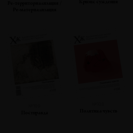
Кризис суждения
Ре-территориализация /
Ре-материализация
№108
№109
Политика чувств
Постправда