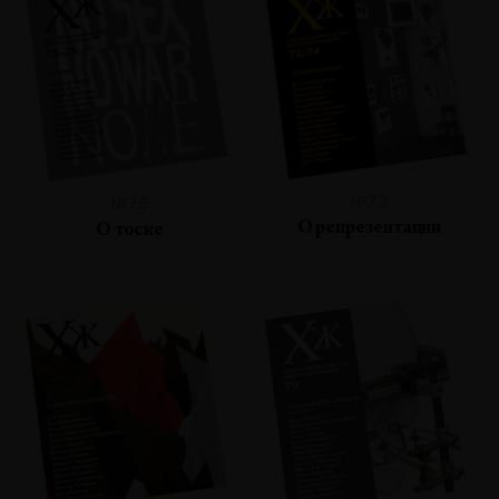
№73
№75
О репрезентации
О тоске