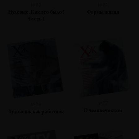
№82
№81
Нулевые. Как это было?
Формы жизни
Часть 1
№77
№79
О человеческом
Художник как работник