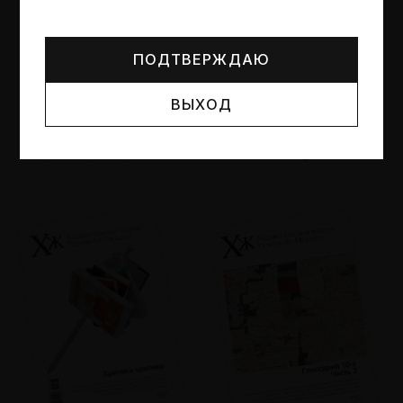
Могут упоминаться лица и организации, признанные
иноагентами или нежелательными в РФ —
реестр
Минюста
.
ПОДТВЕРЖДАЮ
ВЫХОД
№95
№94
Другие пространства
Об образе