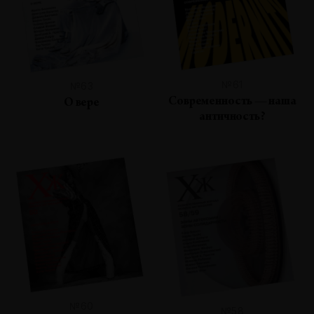
№61
№63
Современность — наша
О вере
античность?
№60
№58