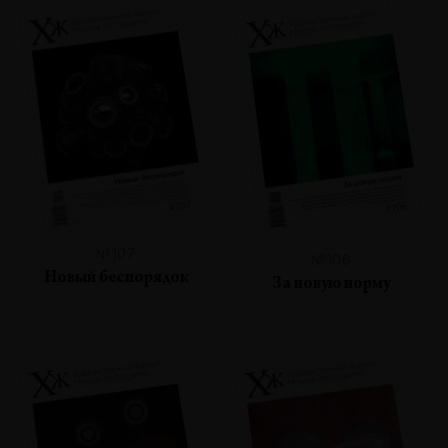
№107
№106
Новый беспорядок
За новую норму