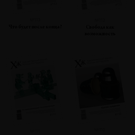
№113
№112
Что будет после конца?
Свобода как
возможность
№110
№111