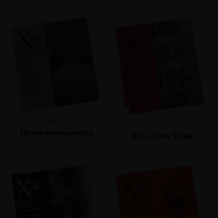
№40
№39
Новая визуальность
Масс/Поп/Культ