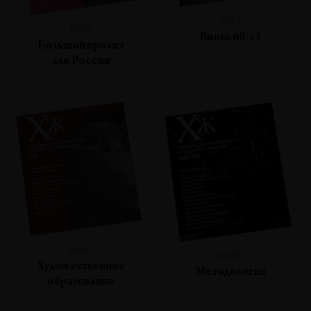
№51
№53
Вновь 60-е?
Большой проект
для России
№50
№48
Художественное
Методология
образование