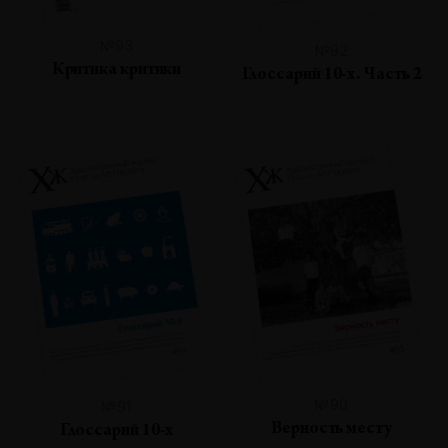
№93
№92
Критика критики
Глоссарий 10-х. Часть 2
№90
№91
Верность месту
Глоссарий 10-х