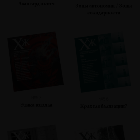
Авангард и китч
Зоны автономии / Зоны
солидарности
№57
№56
Этика взгляда
Крах глобализации?