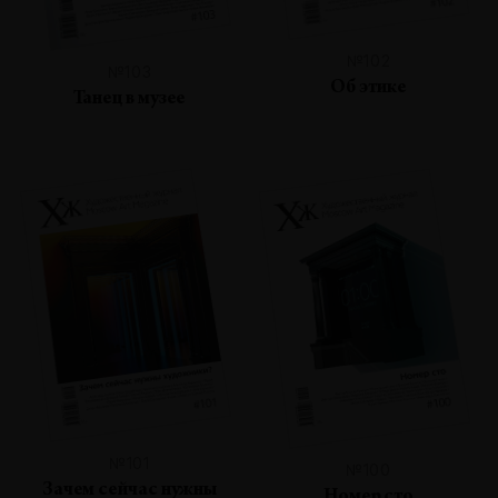
№102
№103
Об этике
Танец в музее
№101
№100
Зачем сейчас нужны