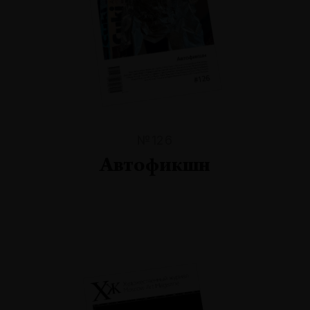
№126
Автофикшн