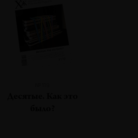
№119
Десятые. Как это
было?