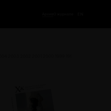
EN
Архив
О журнале
004
2003
2002
2001
2000
1999
1998
1997
1996
1995