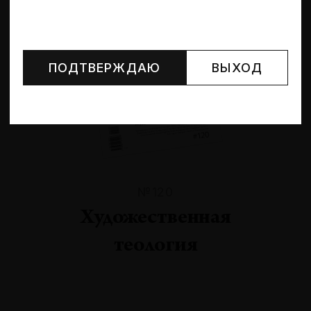
Могут упоминаться лица и организации, признанные
иноагентами или нежелательными в РФ —
реестр
Минюста
.
ПОДТВЕРЖДАЮ
ВЫХОД
№120
Художественная
теология