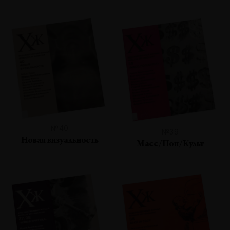
№40
№39
Новая визуальность
Масс/Поп/Культ