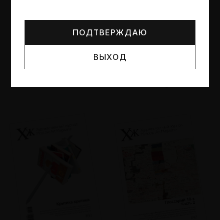
Могут упоминаться лица и организации, признанные
иноагентами или нежелательными в РФ —
реестр
Минюста
.
ПОДТВЕРЖДАЮ
ВЫХОД
№95
№94
Другие пространства
Об образе