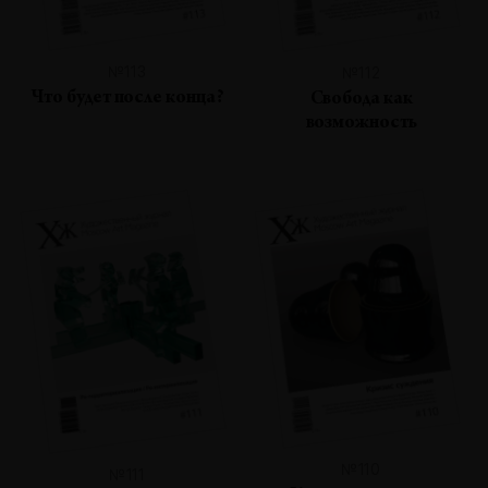
№113
№112
Что будет после конца?
Свобода как
возможность
№110
№111