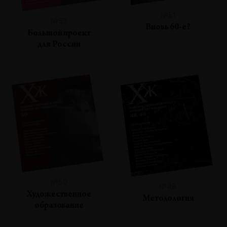
№51
№53
Вновь 60-е?
Большой проект
для России
№50
№48
Художественное
Методология
образование