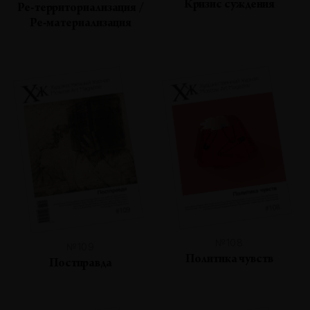
Кризис суждения
Ре-территориализация /
Ре-материализация
№108
№109
Политика чувств
Постправда