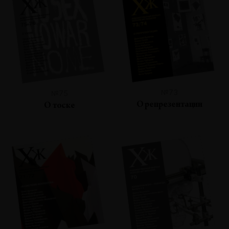
№73
№75
О репрезентации
О тоске