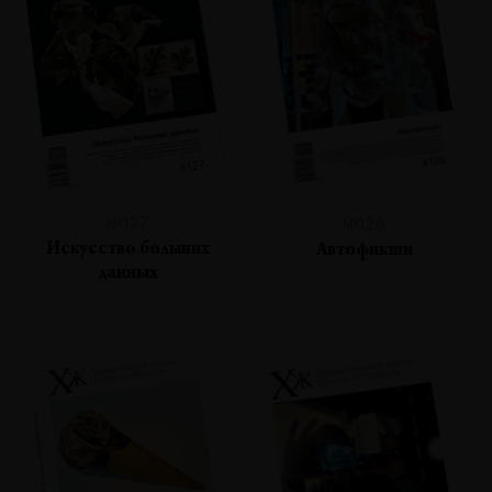
№127
№126
Искусство больших
Автофикшн
данных