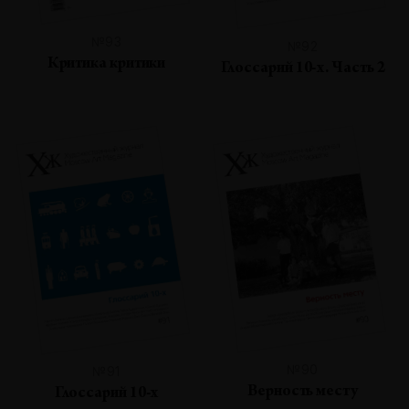
№93
№92
Критика критики
Глоссарий 10-х. Часть 2
№90
№91
Верность месту
Глоссарий 10-х