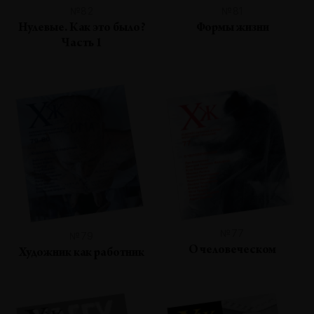
№82
№81
Нулевые. Как это было?
Формы жизни
Часть 1
№77
№79
О человеческом
Художник как работник