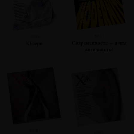
№61
№63
Современность — наша
О вере
античность?
№60
№58