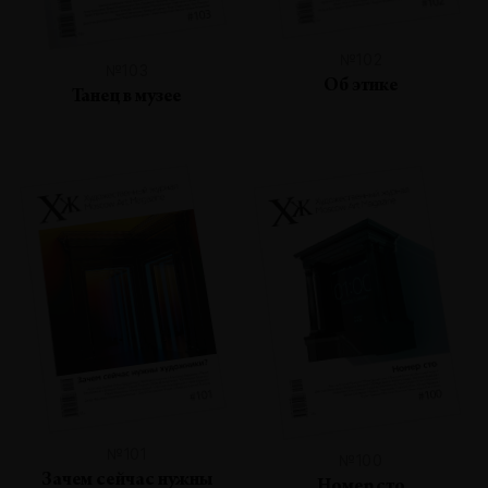
№102
№103
Об этике
Танец в музее
№101
№100
Зачем сейчас нужны