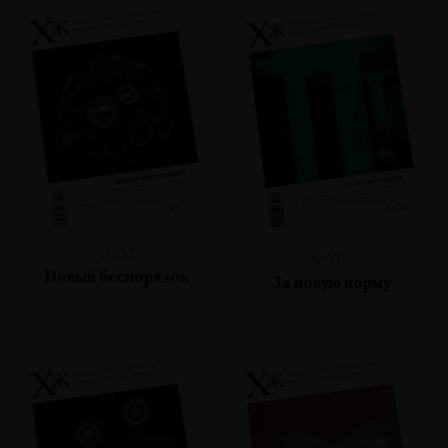
№107
№106
Новый беспорядок
За новую норму