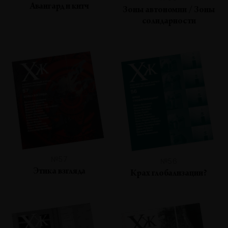
Авангард и китч
Зоны автономии / Зоны
солидарности
№57
№56
Этика взгляда
Крах глобализации?