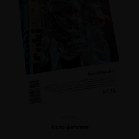
№126
Автофикшн