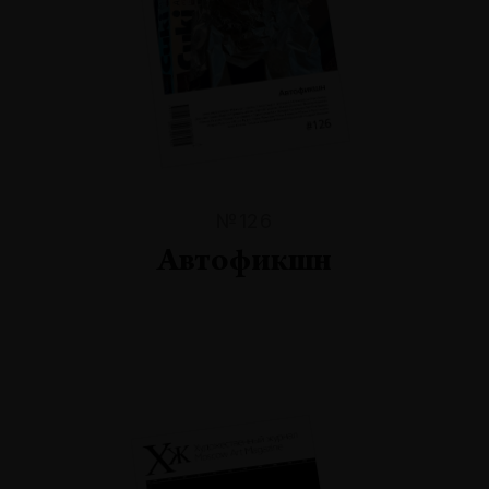
№126
Автофикшн