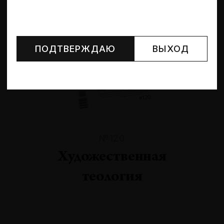
Могут упоминаться лица и организации, признанные
иноагентами или нежелательными в РФ —
реестр
Минюста
.
ПОДТВЕРЖДАЮ
ВЫХОД
№120
Художественная
теология