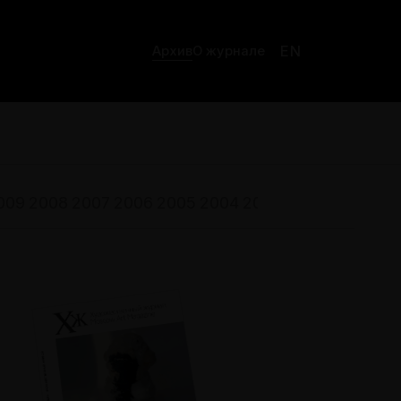
EN
Архив
О журнале
009
2008
2007
2006
2005
2004
2003
2002
2001
200