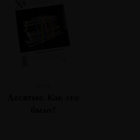
№119
Десятые. Как это
было?