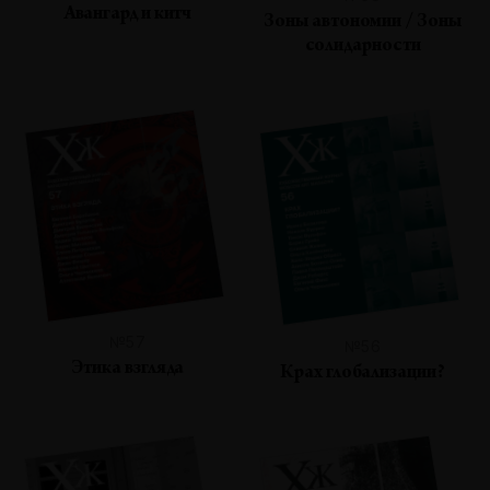
Авангард и китч
Зоны автономии / Зоны
солидарности
№57
№56
Этика взгляда
Крах глобализации?