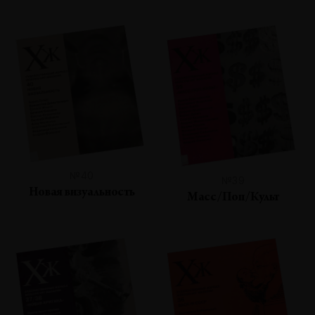
№40
№39
Новая визуальность
Масс/Поп/Культ