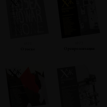
№73
№75
О репрезентации
О тоске