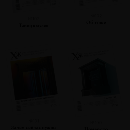
№102
№103
Об этике
Танец в музее
№101
№100
Зачем сейчас нужны