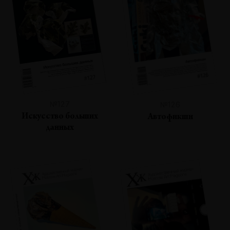
№127
№126
Искусство больших
Автофикшн
данных