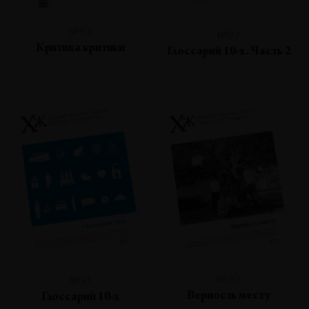
№93
№92
Критика критики
Глоссарий 10-х. Часть 2
№90
№91
Верность месту
Глоссарий 10-х