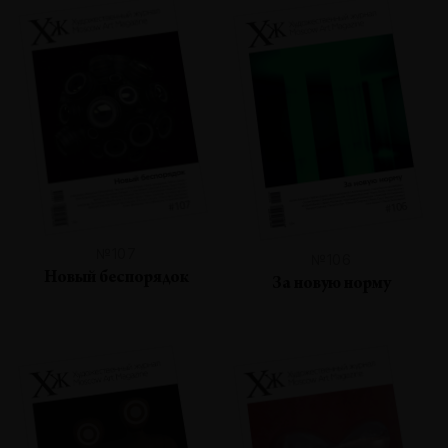
№107
№106
Новый беспорядок
За новую норму