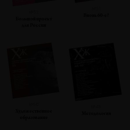
№51
№53
Вновь 60-е?
Большой проект
для России
№50
№48
Художественное
Методология
образование