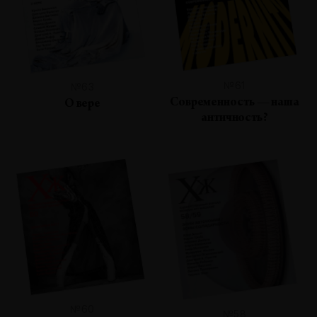
№61
№63
Современность — наша
О вере
античность?
№60
№58