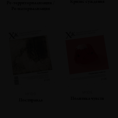
Кризис суждения
Ре-территориализация /
Ре-материализация
№108
№109
Политика чувств
Постправда