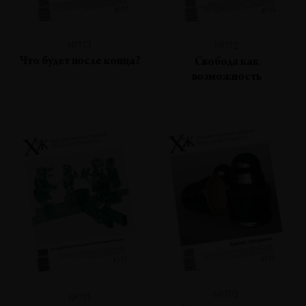
№113
№112
Что будет после конца?
Свобода как
возможность
№110
№111