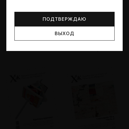
Могут упоминаться лица и организации, признанные
иноагентами или нежелательными в РФ —
реестр
Минюста
.
ПОДТВЕРЖДАЮ
ВЫХОД
№95
№94
Другие пространства
Об образе