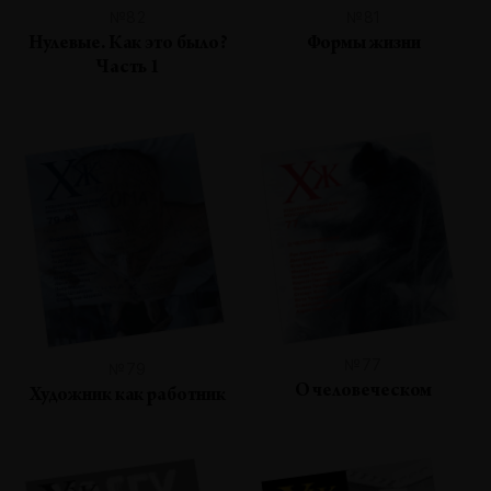
№82
№81
Нулевые. Как это было?
Формы жизни
Часть 1
№77
№79
О человеческом
Художник как работник