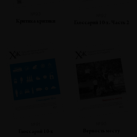
№93
№92
Критика критики
Глоссарий 10-х. Часть 2
№90
№91
Верность месту
Глоссарий 10-х