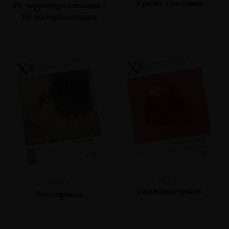
Кризис суждения
Ре-территориализация /
Ре-материализация
№108
№109
Политика чувств
Постправда