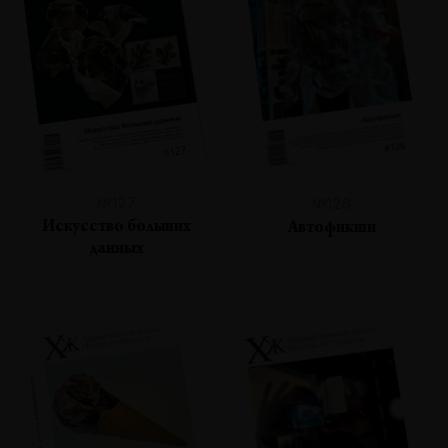
№127
№126
Искусство больших
Автофикшн
данных