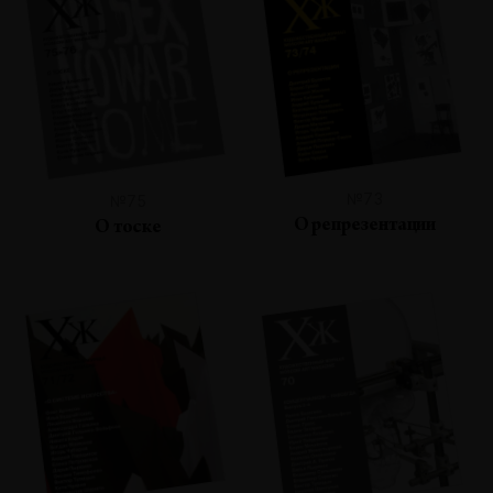
№73
№75
О репрезентации
О тоске