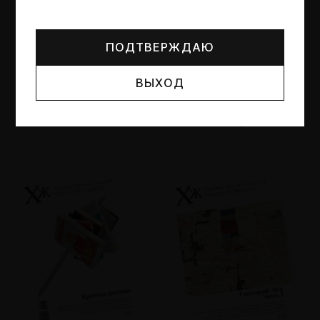
Могут упоминаться лица и организации, признанные
иноагентами или нежелательными в РФ —
реестр
Минюста
.
ПОДТВЕРЖДАЮ
ВЫХОД
№95
№94
Другие пространства
Об образе