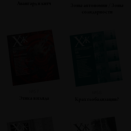
Авангард и китч
Зоны автономии / Зоны
солидарности
№57
№56
Этика взгляда
Крах глобализации?