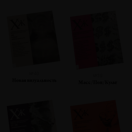
№40
№39
Новая визуальность
Масс/Поп/Культ