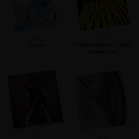
№61
№63
Современность — наша
О вере
античность?
№60
№58