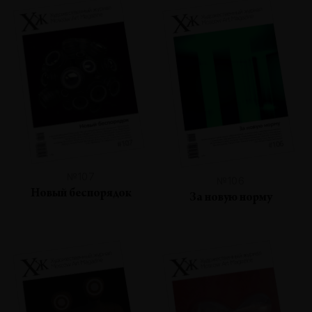
№107
№106
Новый беспорядок
За новую норму