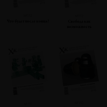
№113
№112
Что будет после конца?
Свобода как
возможность
№110
№111