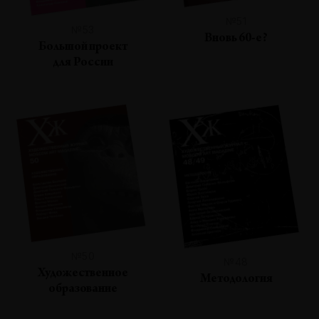
№51
№53
Вновь 60-е?
Большой проект
для России
№50
№48
Художественное
Методология
образование