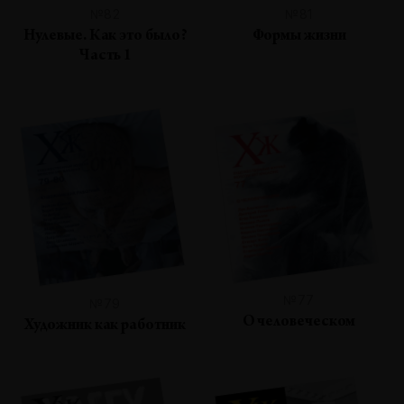
№82
№81
Нулевые. Как это было?
Формы жизни
Часть 1
№77
№79
О человеческом
Художник как работник