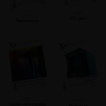
№102
№103
Об этике
Танец в музее
№101
№100
Зачем сейчас нужны