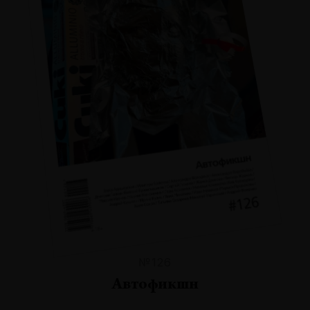
№126
Автофикшн