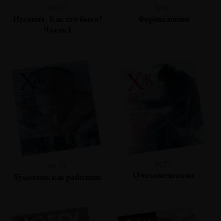
№82
№81
Нулевые. Как это было?
Формы жизни
Часть 1
№77
№79
О человеческом
Художник как работник