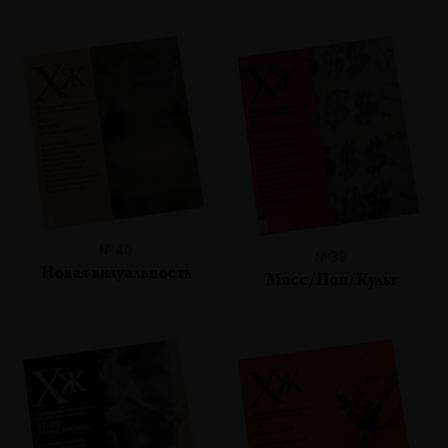
№40
№39
Новая визуальность
Масс/Поп/Культ