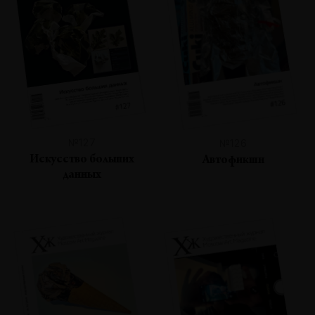
№127
№126
Искусство больших
Автофикшн
данных