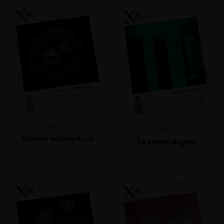
№107
№106
Новый беспорядок
За новую норму