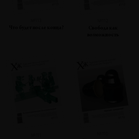
№113
№112
Что будет после конца?
Свобода как
возможность
№110
№111