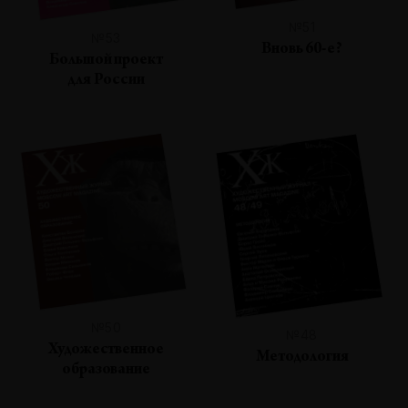
№51
№53
Вновь 60-е?
Большой проект
для России
№50
№48
Художественное
Методология
образование