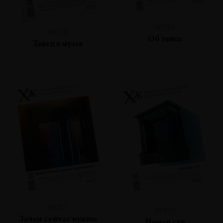
№102
№103
Об этике
Танец в музее
№101
№100
Зачем сейчас нужны