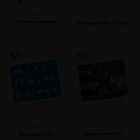
№93
№92
Критика критики
Глоссарий 10-х. Часть 2
№90
№91
Верность месту
Глоссарий 10-х