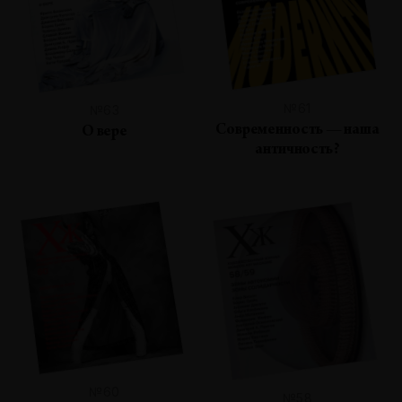
№61
№63
Современность — наша
О вере
античность?
№60
№58