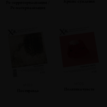
Кризис суждения
Ре-территориализация /
Ре-материализация
№108
№109
Политика чувств
Постправда