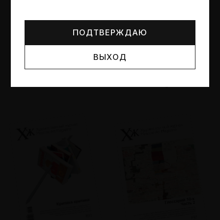
Могут упоминаться лица и организации, признанные
иноагентами или нежелательными в РФ —
реестр
Минюста
.
ПОДТВЕРЖДАЮ
ВЫХОД
№95
№94
Другие пространства
Об образе