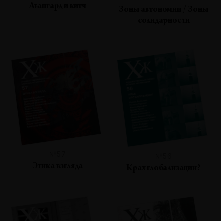
Авангард и китч
Зоны автономии / Зоны
солидарности
№57
№56
Этика взгляда
Крах глобализации?