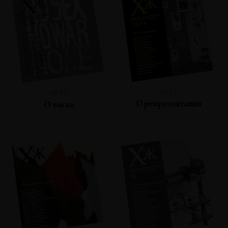
№73
№75
О репрезентации
О тоске