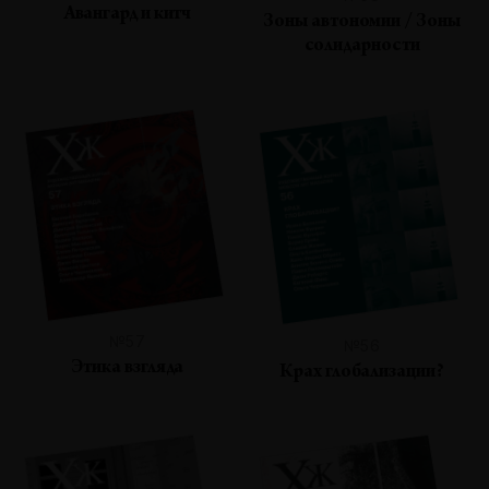
Авангард и китч
Зоны автономии / Зоны
солидарности
№57
№56
Этика взгляда
Крах глобализации?