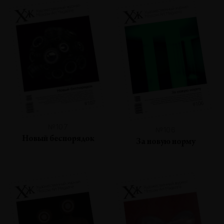
№107
№106
Новый беспорядок
За новую норму