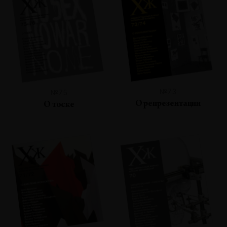
№73
№75
О репрезентации
О тоске