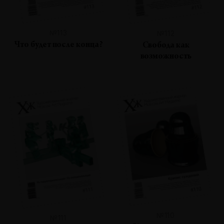
№113
№112
Что будет после конца?
Свобода как
возможность
№110
№111