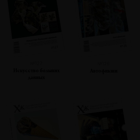
№127
№126
Искусство больших
Автофикшн
данных