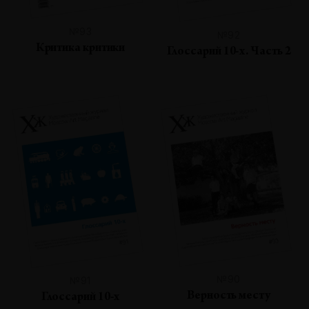
№93
№92
Критика критики
Глоссарий 10-х. Часть 2
№90
№91
Верность месту
Глоссарий 10-х