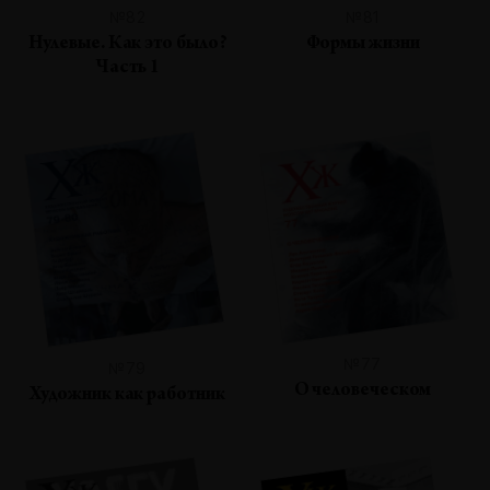
№82
№81
Нулевые. Как это было?
Формы жизни
Часть 1
№77
№79
О человеческом
Художник как работник