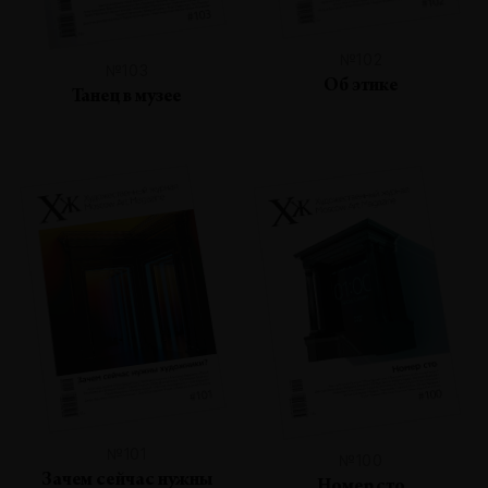
№102
№103
Об этике
Танец в музее
№101
№100
Зачем сейчас нужны