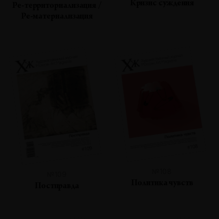
Кризис суждения
Ре-территориализация /
Ре-материализация
№108
№109
Политика чувств
Постправда