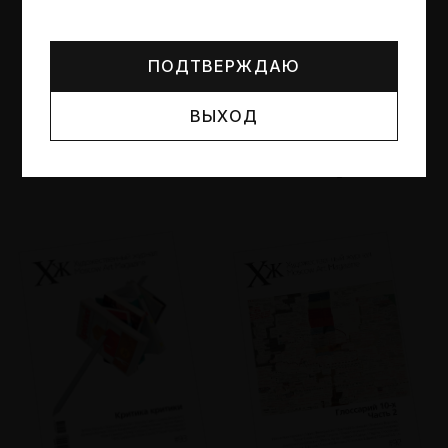
Могут упоминаться лица и организации, признанные
иноагентами или нежелательными в РФ —
реестр
Минюста
.
ПОДТВЕРЖДАЮ
ВЫХОД
№95
№94
Другие пространства
Об образе