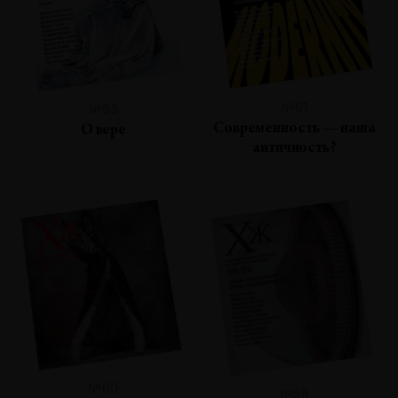
№61
№63
Современность — наша
О вере
античность?
№60
№58