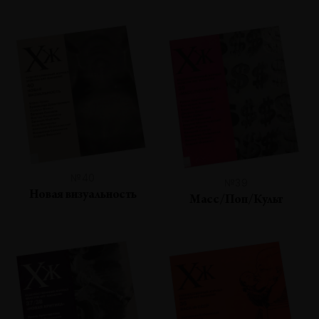
№40
№39
Новая визуальность
Масс/Поп/Культ