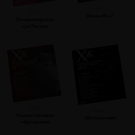
№51
№53
Вновь 60-е?
Большой проект
для России
№50
№48
Художественное
Методология
образование