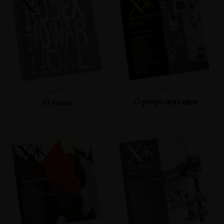
№73
№75
О репрезентации
О тоске