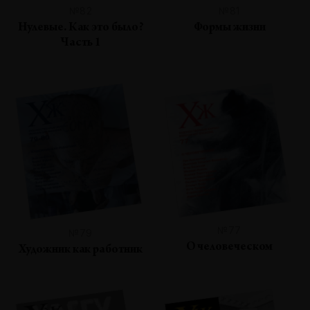
№82
№81
Нулевые. Как это было?
Формы жизни
Часть 1
№77
№79
О человеческом
Художник как работник