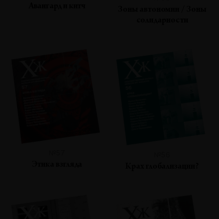
Авангард и китч
Зоны автономии / Зоны
солидарности
№57
№56
Этика взгляда
Крах глобализации?