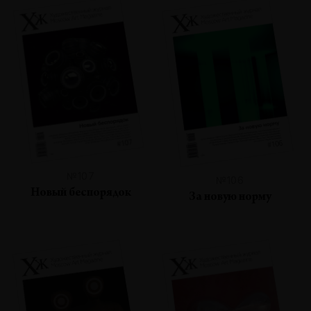
№107
№106
Новый беспорядок
За новую норму