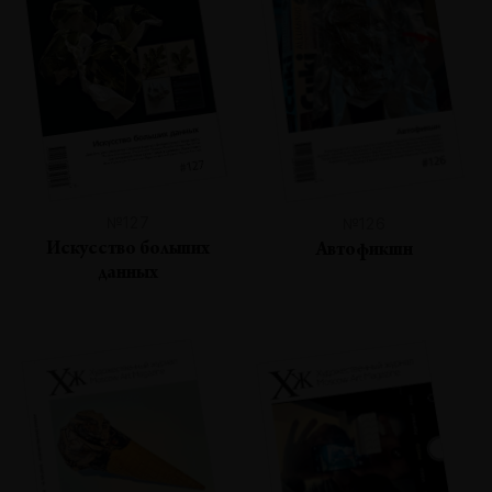
№127
№126
Искусство больших
Автофикшн
данных