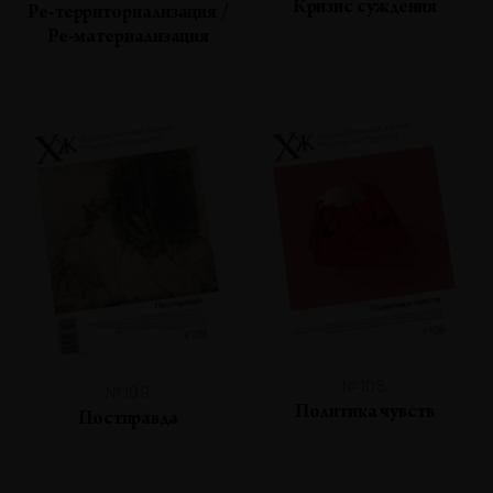
Кризис суждения
Ре-территориализация /
Ре-материализация
№108
№109
Политика чувств
Постправда