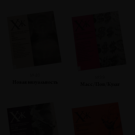
№40
№39
Новая визуальность
Масс/Поп/Культ