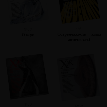
№61
№63
Современность — наша
О вере
античность?
№60
№58