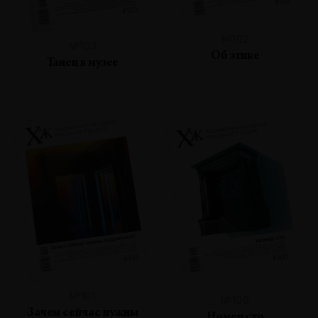
№102
№103
Об этике
Танец в музее
№101
№100
Зачем сейчас нужны