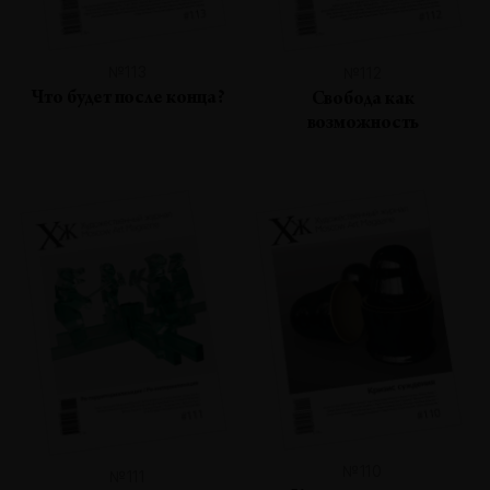
№113
№112
Что будет после конца?
Свобода как
возможность
№110
№111