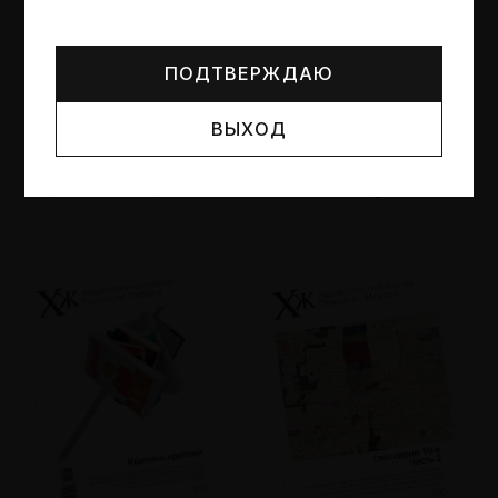
Могут упоминаться лица и организации, признанные
иноагентами или нежелательными в РФ —
реестр
Минюста
.
ПОДТВЕРЖДАЮ
ВЫХОД
№95
№94
Другие пространства
Об образе