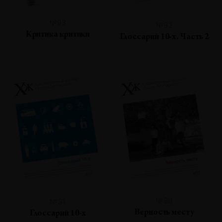
№93
№92
Критика критики
Глоссарий 10-х. Часть 2
№90
№91
Верность месту
Глоссарий 10-х