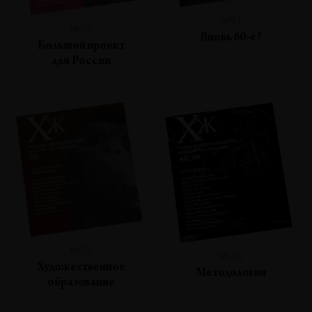
№51
№53
Вновь 60-е?
Большой проект
для России
№50
№48
Художественное
Методология
образование