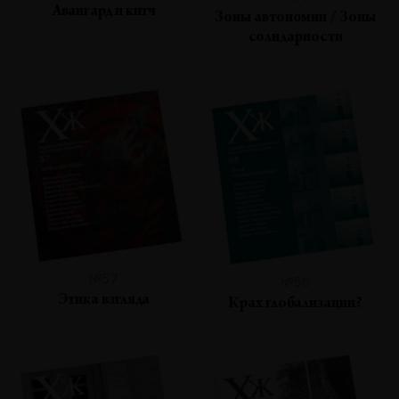
Авангард и китч
Зоны автономии / Зоны
солидарности
№57
№56
Этика взгляда
Крах глобализации?