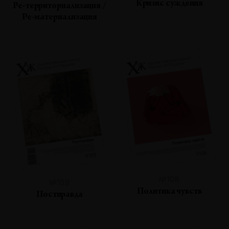
Кризис суждения
Ре-территориализация /
Ре-материализация
№108
№109
Политика чувств
Постправда