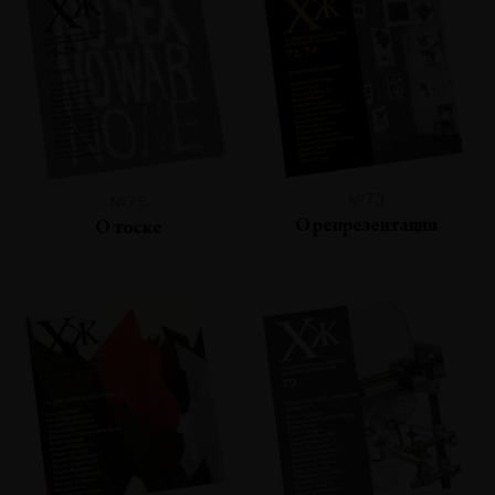
№73
№75
О репрезентации
О тоске