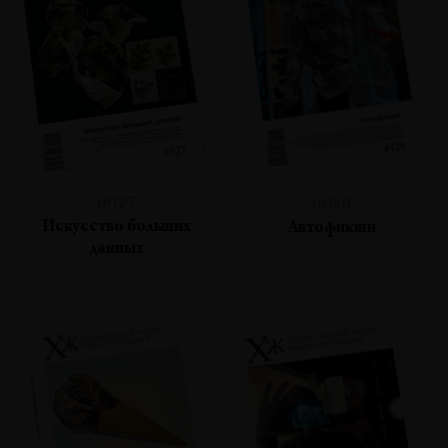
№127
№126
Искусство больших
Автофикшн
данных