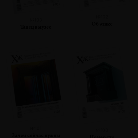
№102
№103
Об этике
Танец в музее
№101
№100
Зачем сейчас нужны