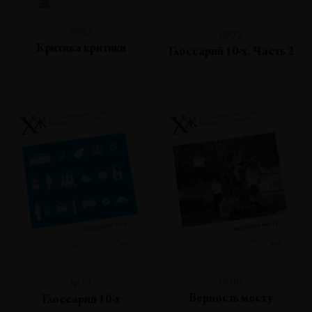
№93
№92
Критика критики
Глоссарий 10-х. Часть 2
№90
№91
Верность месту
Глоссарий 10-х