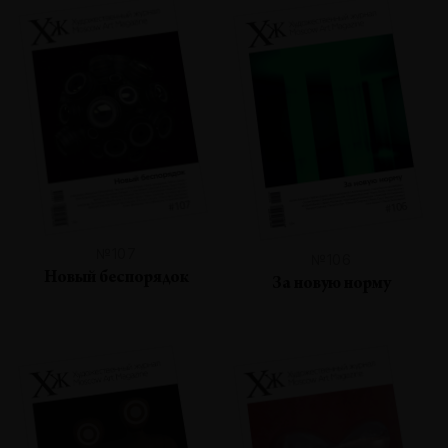
№107
№106
Новый беспорядок
За новую норму