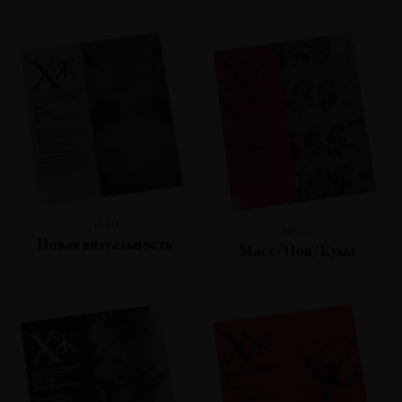
№40
№39
Новая визуальность
Масс/Поп/Культ