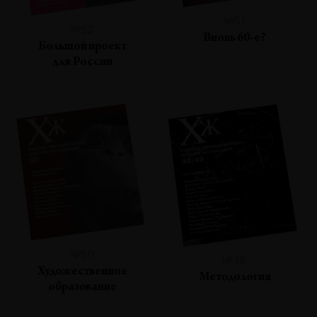
№51
№53
Вновь 60-е?
Большой проект
для России
№50
№48
Художественное
Методология
образование