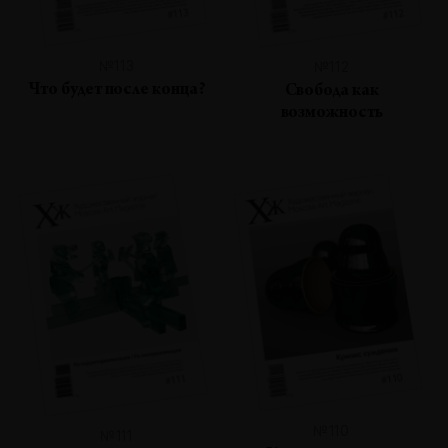
№113
№112
Что будет после конца?
Свобода как
возможность
№110
№111