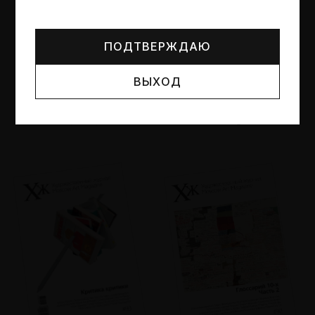
Могут упоминаться лица и организации, признанные
иноагентами или нежелательными в РФ —
реестр
Минюста
.
ПОДТВЕРЖДАЮ
ВЫХОД
№95
№94
Другие пространства
Об образе