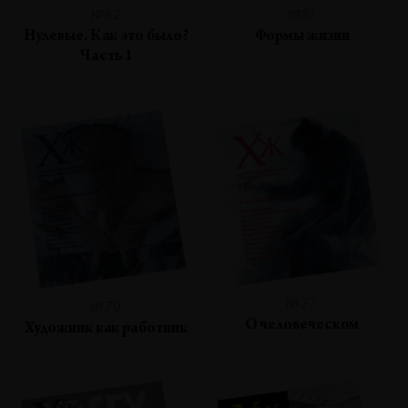
№82
№81
Нулевые. Как это было?
Формы жизни
Часть 1
№77
№79
О человеческом
Художник как работник