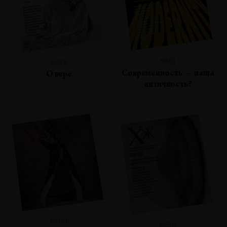
№61
№63
Современность — наша
О вере
античность?
№60
№58