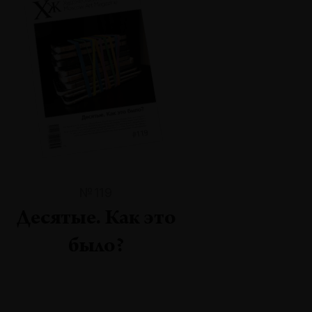
№119
Десятые. Как это
было?