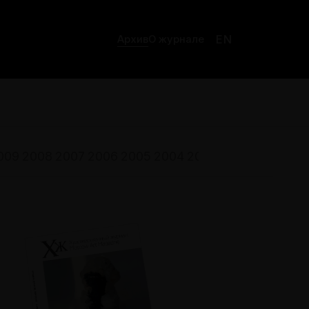
EN
Архив
О журнале
009
2008
2007
2006
2005
2004
2003
2002
2001
200