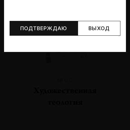
Могут упоминаться лица и организации, признанные
иноагентами или нежелательными в РФ —
реестр
Минюста
.
ПОДТВЕРЖДАЮ
ВЫХОД
№120
Художественная
теология