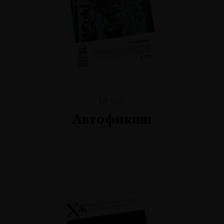
№126
Автофикшн