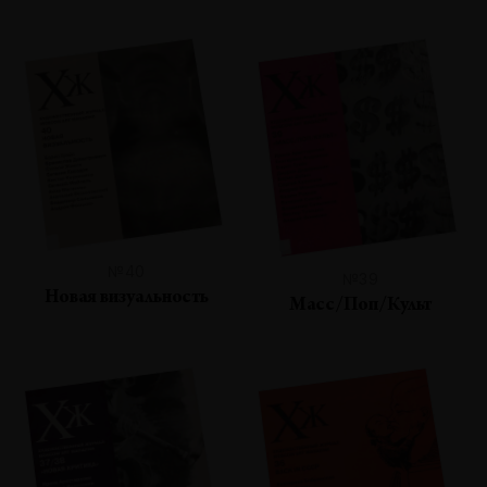
№40
№39
Новая визуальность
Масс/Поп/Культ