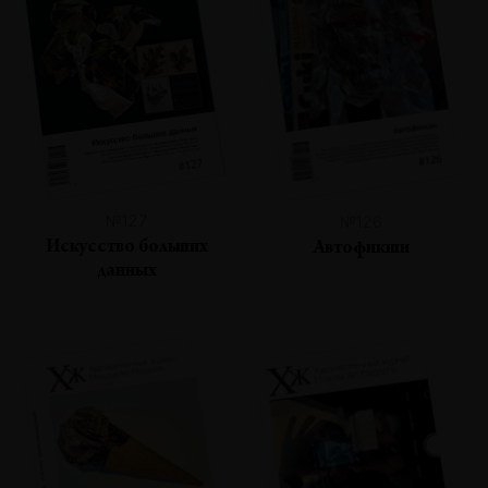
№127
№126
Искусство больших
Автофикшн
данных