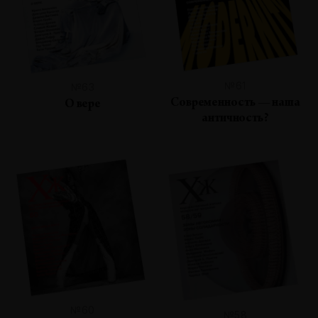
№61
№63
Современность — наша
О вере
античность?
№60
№58