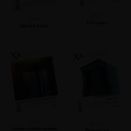
№102
№103
Об этике
Танец в музее
№101
№100
Зачем сейчас нужны