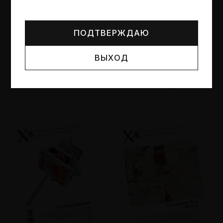
Могут упоминаться лица и организации, признанные
иноагентами или нежелательными в РФ —
реестр
Минюста
.
ПОДТВЕРЖДАЮ
ВЫХОД
№95
№94
Другие пространства
Об образе