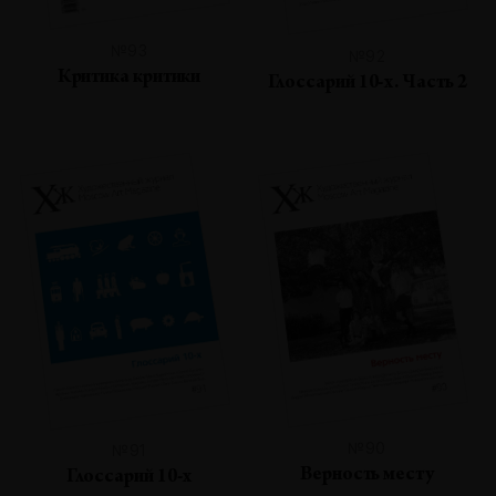
№93
№92
Критика критики
Глоссарий 10-х. Часть 2
№90
№91
Верность месту
Глоссарий 10-х