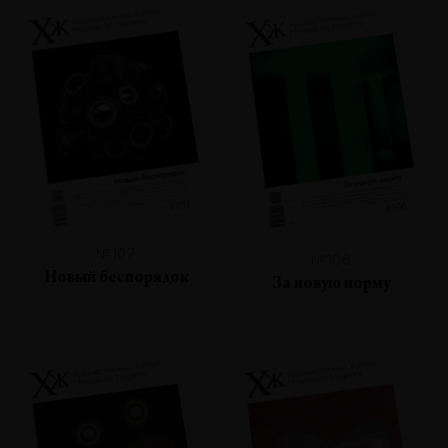
№107
№106
Новый беспорядок
За новую норму