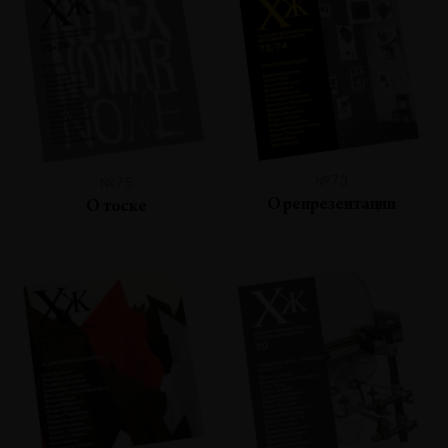
№73
№75
О репрезентации
О тоске