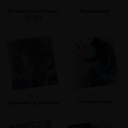
№82
№81
Нулевые. Как это было?
Формы жизни
Часть 1
№77
№79
О человеческом
Художник как работник