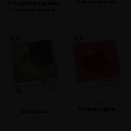
Кризис суждения
Ре-территориализация /
Ре-материализация
№108
№109
Политика чувств
Постправда