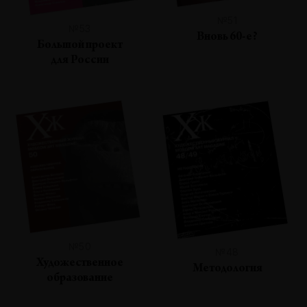
№51
№53
Вновь 60-е?
Большой проект
для России
№50
№48
Художественное
Методология
образование