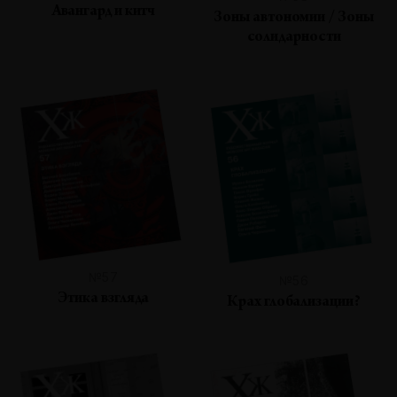
Авангард и китч
Зоны автономии / Зоны
солидарности
№57
№56
Этика взгляда
Крах глобализации?