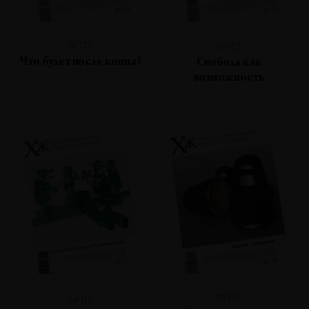
№113
№112
Что будет после конца?
Свобода как
возможность
№110
№111