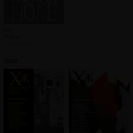
#75
О тоске
2010 · 19 статей
2009