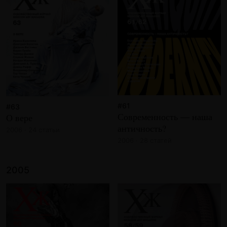
#61
#63
Современность — наша
О вере
античность?
2006 · 24 статьи
2006 · 28 статей
2005