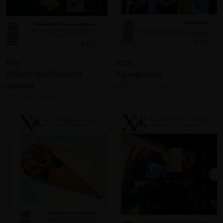
#127
#126
Искусство больших
Автофикшн
данных
2024 · 21 статья
2024 · 17 статей