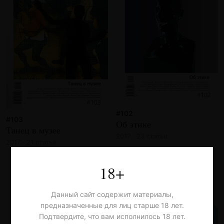
#102
#103
Об этике
Танец в музее
2017 · 23 статьи
2017 · 21 статья
18+
Данный сайт содержит материалы,
предназначенные для лиц старше 18 лет.
Подтвердите, что вам исполнилось 18 лет.