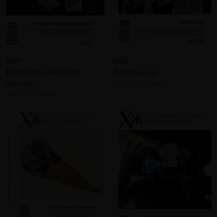
#127
#126
Искусство больших
Автофикшн
данных
2024 · 21 статья
2024 · 17 статей