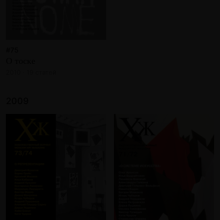
#75
О тоске
2010 · 19 статей
2009