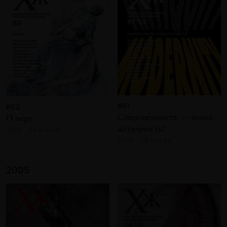
#61
#63
Современность — наша
О вере
античность?
2006 · 24 статьи
2006 · 28 статей
2005