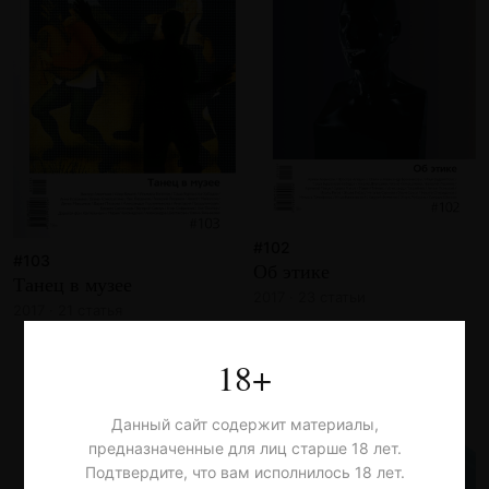
#102
#103
Об этике
Танец в музее
2017 · 23 статьи
2017 · 21 статья
18+
Данный сайт содержит материалы,
предназначенные для лиц старше 18 лет.
Подтвердите, что вам исполнилось 18 лет.