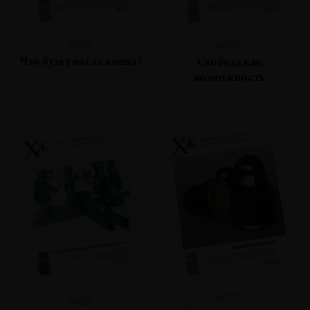
№113
№112
Что будет после конца?
Свобода как
возможность
№110
№111