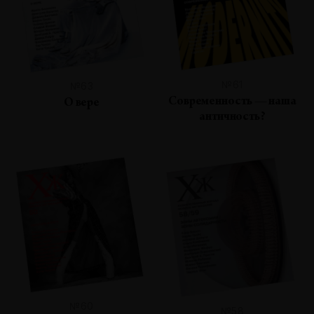
№61
№63
Современность — наша
О вере
античность?
№60
№58