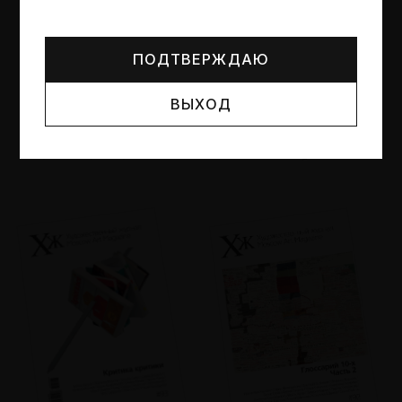
Могут упоминаться лица и организации, признанные
иноагентами или нежелательными в РФ —
реестр
Минюста
.
ПОДТВЕРЖДАЮ
ВЫХОД
№95
№94
Другие пространства
Об образе