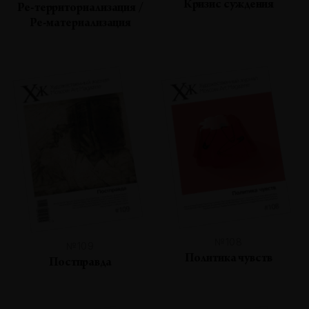
Кризис суждения
Ре-территориализация /
Ре-материализация
№108
№109
Политика чувств
Постправда