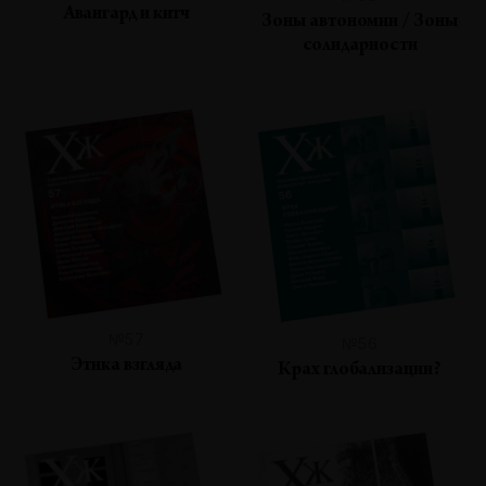
Авангард и китч
Зоны автономии / Зоны
солидарности
№57
№56
Этика взгляда
Крах глобализации?