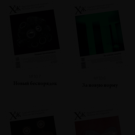
№107
№106
Новый беспорядок
За новую норму