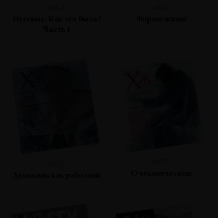
№82
№81
Нулевые. Как это было?
Формы жизни
Часть 1
№77
№79
О человеческом
Художник как работник