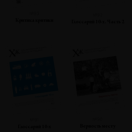
№93
№92
Критика критики
Глоссарий 10-х. Часть 2
№90
№91
Верность месту
Глоссарий 10-х