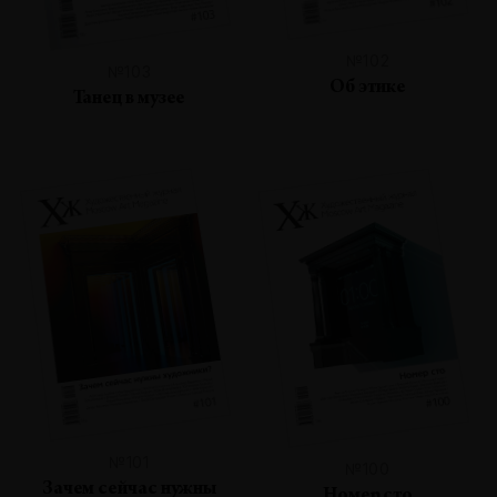
№102
№103
Об этике
Танец в музее
№101
№100
Зачем сейчас нужны