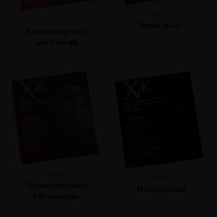
№51
№53
Вновь 60-е?
Большой проект
для России
№50
№48
Художественное
Методология
образование