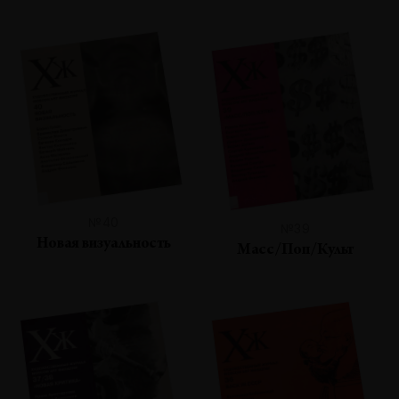
№40
№39
Новая визуальность
Масс/Поп/Культ