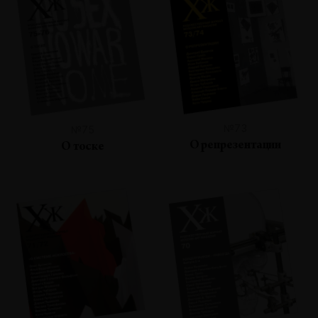
№73
№75
О репрезентации
О тоске