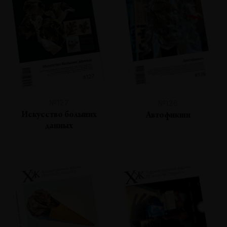
№127
№126
Искусство больших
Автофикшн
данных