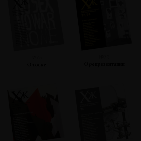
№73
№75
О репрезентации
О тоске