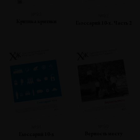
№93
№92
Критика критики
Глоссарий 10-х. Часть 2
№90
№91
Верность месту
Глоссарий 10-х