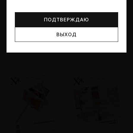
Могут упоминаться лица и организации, признанные
иноагентами или нежелательными в РФ —
реестр
Минюста
.
ПОДТВЕРЖДАЮ
ВЫХОД
№95
№94
Другие пространства
Об образе