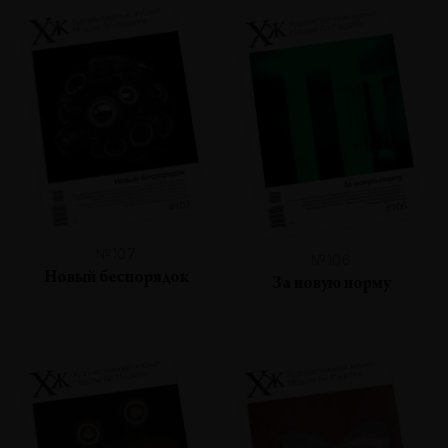
№107
№106
Новый беспорядок
За новую норму