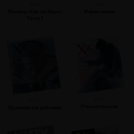
№82
№81
Нулевые. Как это было?
Формы жизни
Часть 1
№77
№79
О человеческом
Художник как работник