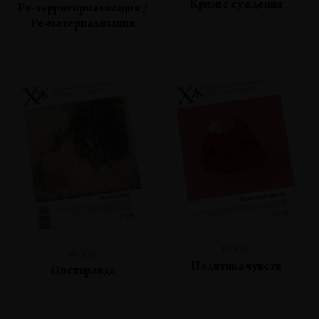
Кризис суждения
Ре-территориализация /
Ре-материализация
№108
№109
Политика чувств
Постправда