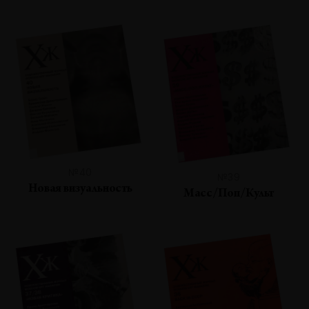
№40
№39
Новая визуальность
Масс/Поп/Культ