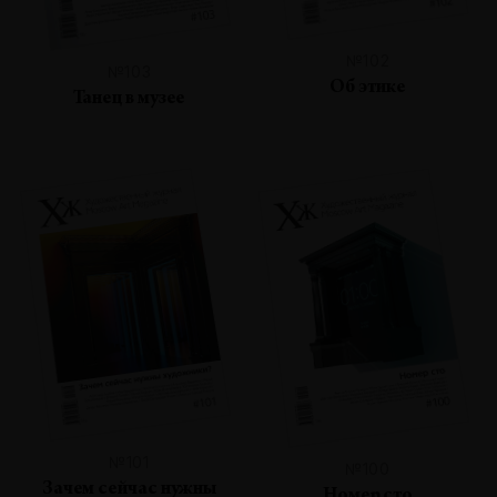
№102
№103
Об этике
Танец в музее
№101
№100
Зачем сейчас нужны