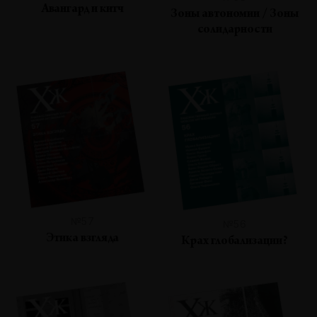
Авангард и китч
Зоны автономии / Зоны
солидарности
№57
№56
Этика взгляда
Крах глобализации?