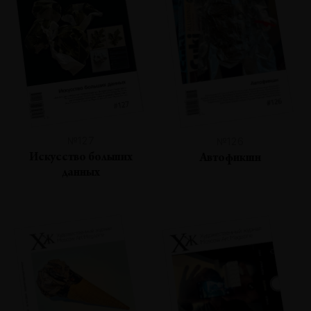
№127
№126
Искусство больших
Автофикшн
данных