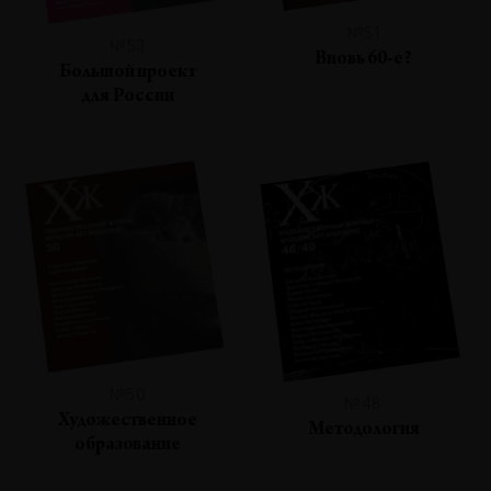
№51
№53
Вновь 60-е?
Большой проект
для России
№50
№48
Художественное
Методология
образование