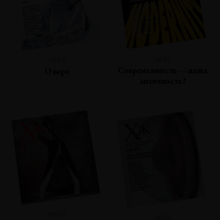
№61
№63
Современность — наша
О вере
античность?
№60
№58