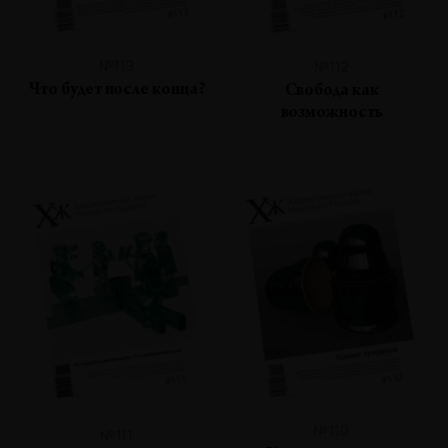
№113
№112
Что будет после конца?
Свобода как
возможность
№110
№111