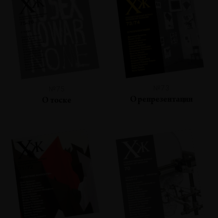
№73
№75
О репрезентации
О тоске