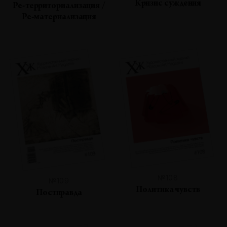
Кризис суждения
Ре-территориализация /
Ре-материализация
№108
№109
Политика чувств
Постправда