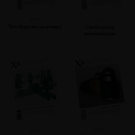
№113
№112
Что будет после конца?
Свобода как
возможность
№110
№111