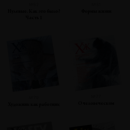
№82
№81
Нулевые. Как это было?
Формы жизни
Часть 1
№77
№79
О человеческом
Художник как работник