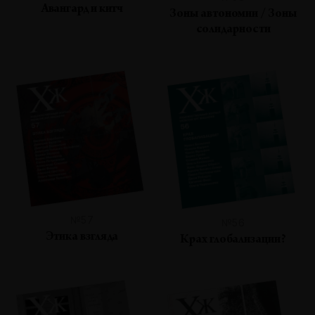
Авангард и китч
Зоны автономии / Зоны
солидарности
№57
№56
Этика взгляда
Крах глобализации?