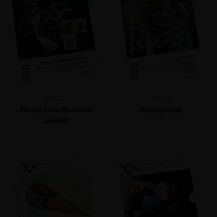
№127
№126
Искусство больших
Автофикшн
данных