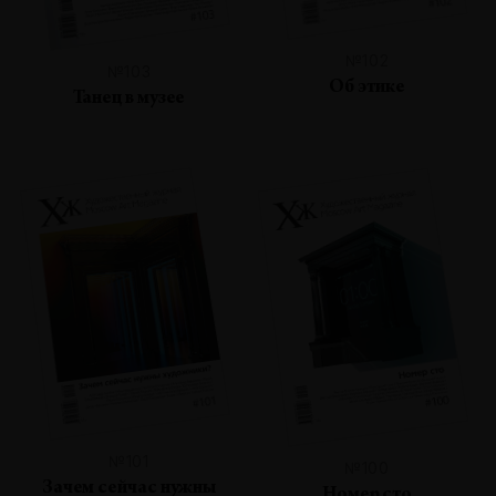
№102
№103
Об этике
Танец в музее
№101
№100
Зачем сейчас нужны