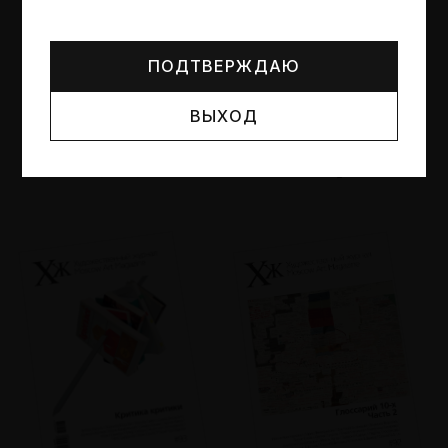
Могут упоминаться лица и организации, признанные
иноагентами или нежелательными в РФ —
реестр
Минюста
.
ПОДТВЕРЖДАЮ
ВЫХОД
№95
№94
Другие пространства
Об образе