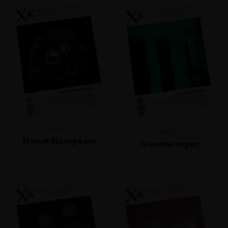
№107
№106
Новый беспорядок
За новую норму