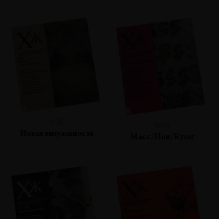
№40
№39
Новая визуальность
Масс/Поп/Культ