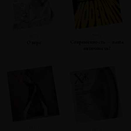
№61
№63
Современность — наша
О вере
античность?
№60
№58