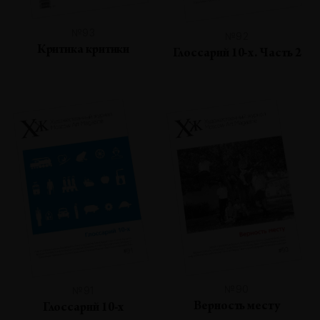
№93
№92
Критика критики
Глоссарий 10-х. Часть 2
№90
№91
Верность месту
Глоссарий 10-х