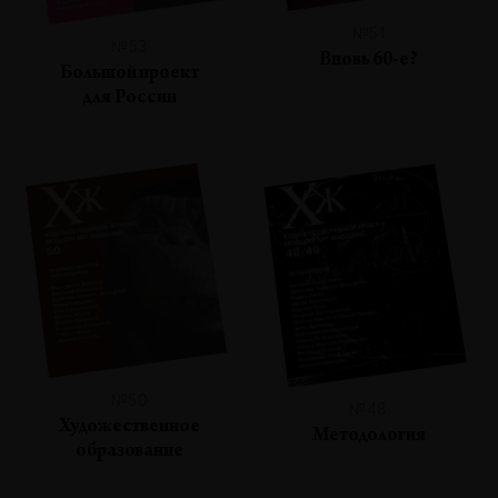
№51
№53
Вновь 60-е?
Большой проект
для России
№50
№48
Художественное
Методология
образование