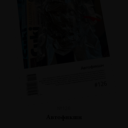
№126
Автофикшн