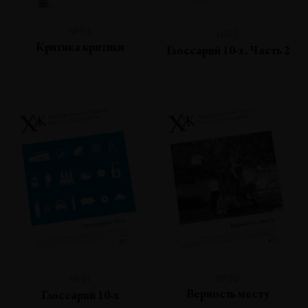
№93
№92
Критика критики
Глоссарий 10-х. Часть 2
№90
№91
Верность месту
Глоссарий 10-х