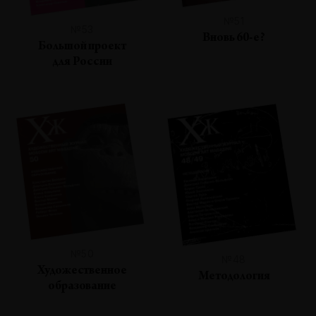
№51
№53
Вновь 60-е?
Большой проект
для России
№50
№48
Художественное
Методология
образование