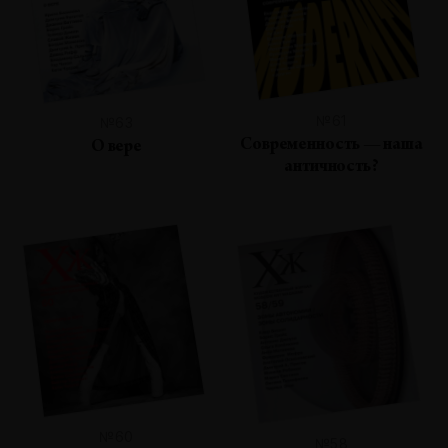
№61
№63
Современность — наша
О вере
античность?
№60
№58