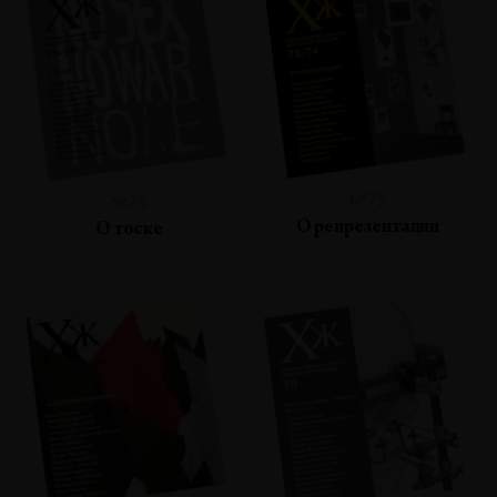
№73
№75
О репрезентации
О тоске