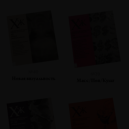
№40
№39
Новая визуальность
Масс/Поп/Культ