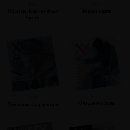
№82
№81
Нулевые. Как это было?
Формы жизни
Часть 1
№77
№79
О человеческом
Художник как работник