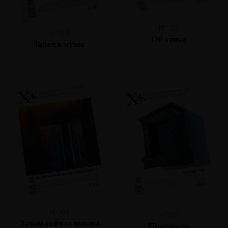
№102
№103
Об этике
Танец в музее
№101
№100
Зачем сейчас нужны