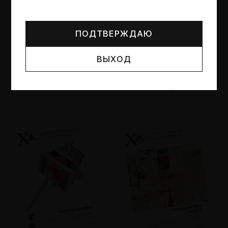
Могут упоминаться лица и организации, признанные
иноагентами или нежелательными в РФ —
реестр
Минюста
.
ПОДТВЕРЖДАЮ
ВЫХОД
№95
№94
Другие пространства
Об образе