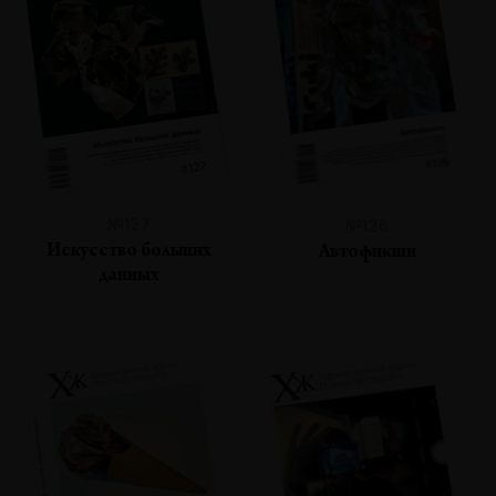
№127
№126
Искусство больших
Автофикшн
данных