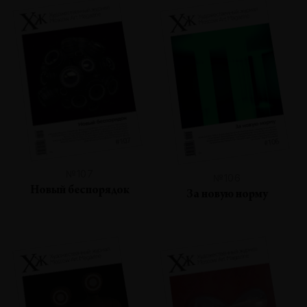
№107
№106
Новый беспорядок
За новую норму