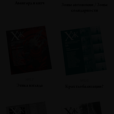
Авангард и китч
Зоны автономии / Зоны
солидарности
№57
№56
Этика взгляда
Крах глобализации?