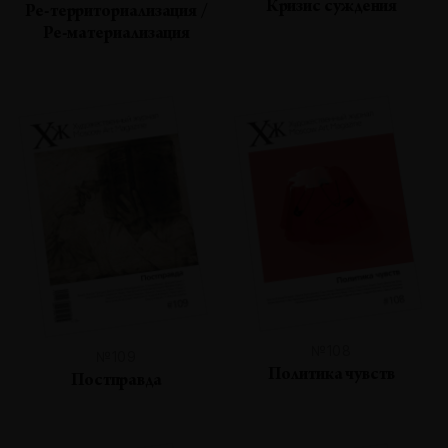
Кризис суждения
Ре-территориализация /
Ре-материализация
№108
№109
Политика чувств
Постправда