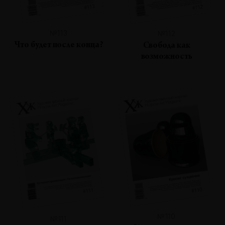
№113
№112
Что будет после конца?
Свобода как
возможность
№110
№111