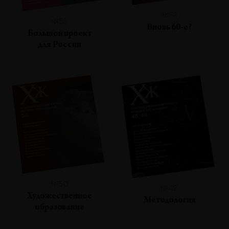
№51
№53
Вновь 60-е?
Большой проект
для России
№50
№48
Художественное
Методология
образование