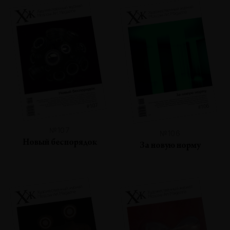
№107
№106
Новый беспорядок
За новую норму