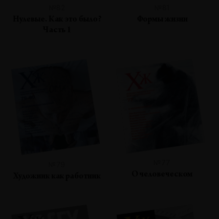
№82
№81
Нулевые. Как это было?
Формы жизни
Часть 1
№77
№79
О человеческом
Художник как работник