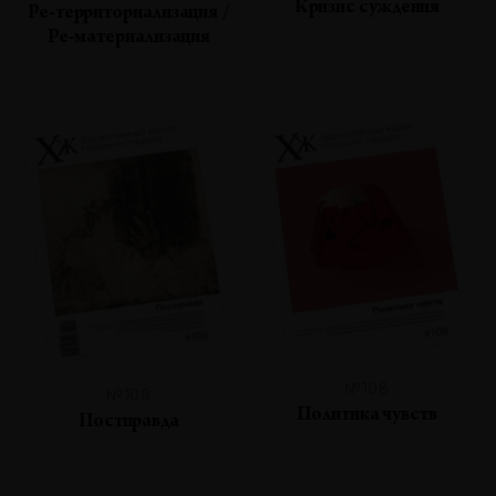
Кризис суждения
Ре-территориализация /
Ре-материализация
№108
№109
Политика чувств
Постправда