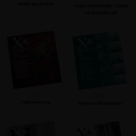
Авангард и китч
Зоны автономии / Зоны
солидарности
№57
№56
Этика взгляда
Крах глобализации?