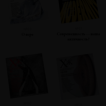
№61
№63
Современность — наша
О вере
античность?
№60
№58