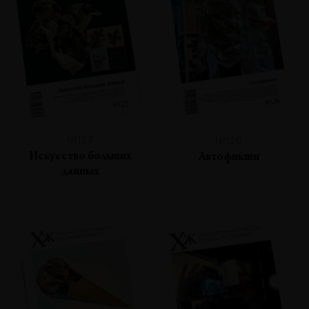
№127
№126
Искусство больших
Автофикшн
данных