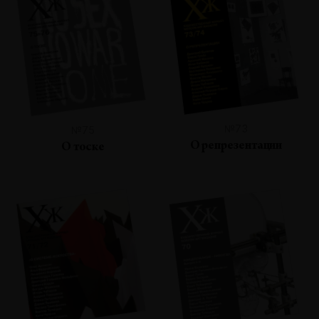
№73
№75
О репрезентации
О тоске