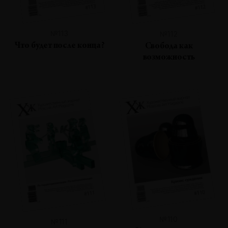
№113
№112
Что будет после конца?
Свобода как
возможность
№110
№111