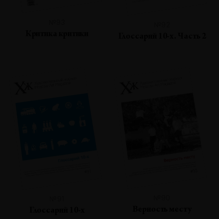
№93
№92
Критика критики
Глоссарий 10-х. Часть 2
№90
№91
Верность месту
Глоссарий 10-х