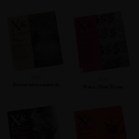
№40
№39
Новая визуальность
Масс/Поп/Культ