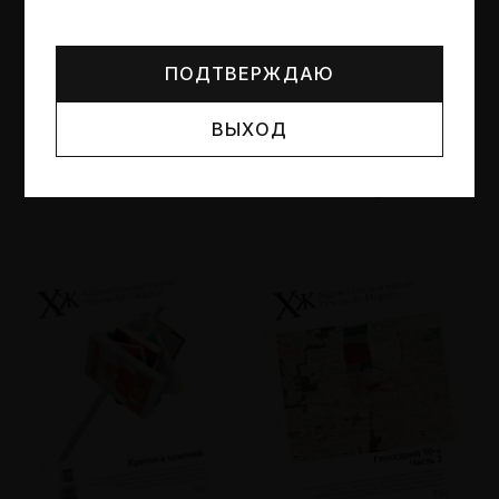
Могут упоминаться лица и организации, признанные
иноагентами или нежелательными в РФ —
реестр
Минюста
.
ПОДТВЕРЖДАЮ
ВЫХОД
№95
№94
Другие пространства
Об образе