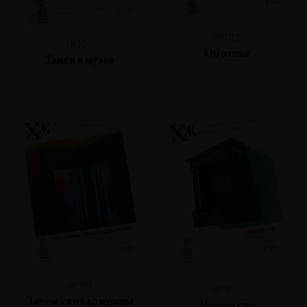
№102
№103
Об этике
Танец в музее
№101
№100
Зачем сейчас нужны