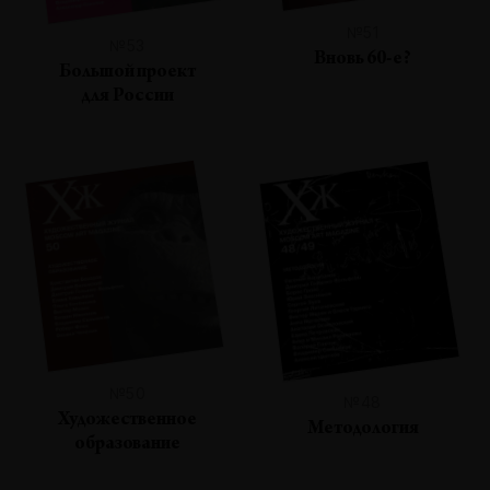
№51
№53
Вновь 60-е?
Большой проект
для России
№50
№48
Художественное
Методология
образование