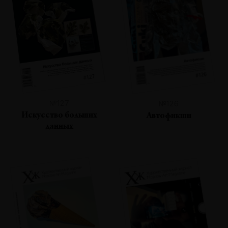
№127
№126
Искусство больших
Автофикшн
данных