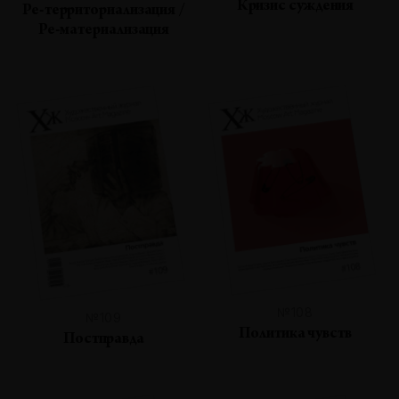
Кризис суждения
Ре-территориализация /
Ре-материализация
№108
№109
Политика чувств
Постправда