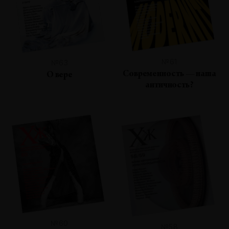
№61
№63
Современность — наша
О вере
античность?
№60
№58