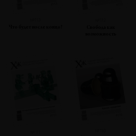
№113
№112
Что будет после конца?
Свобода как
возможность
№110
№111