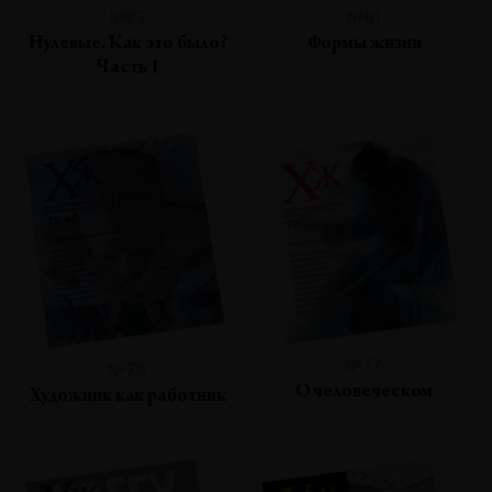
№82
№81
Нулевые. Как это было?
Формы жизни
Часть 1
№77
№79
О человеческом
Художник как работник