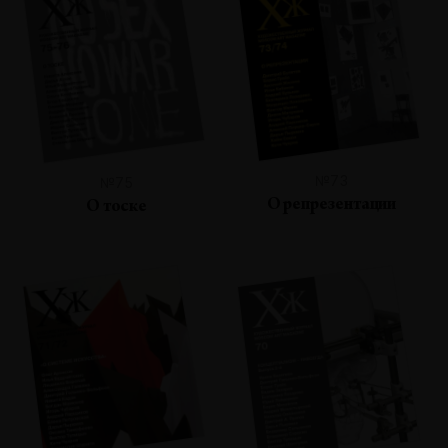
№73
№75
О репрезентации
О тоске