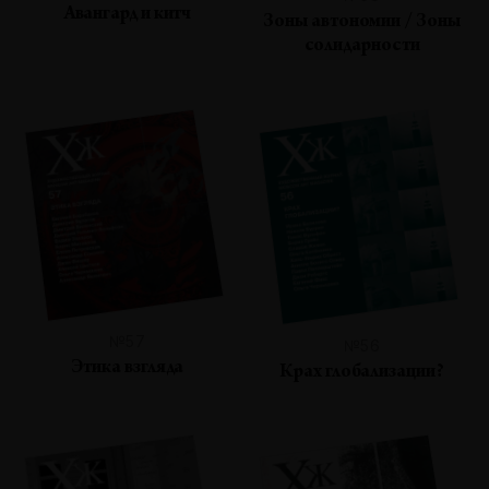
Авангард и китч
Зоны автономии / Зоны
солидарности
№57
№56
Этика взгляда
Крах глобализации?