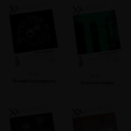
№107
№106
Новый беспорядок
За новую норму