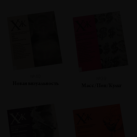
№40
№39
Новая визуальность
Масс/Поп/Культ