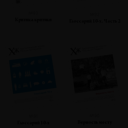
№93
№92
Критика критики
Глоссарий 10-х. Часть 2
№90
№91
Верность месту
Глоссарий 10-х