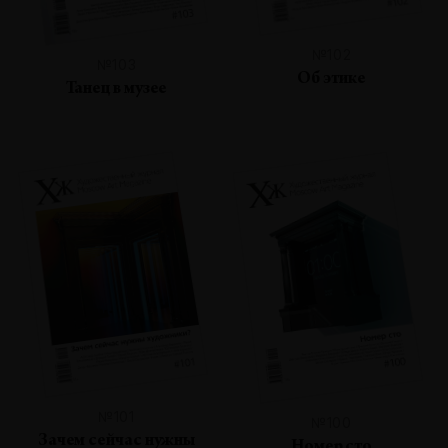
№102
№103
Об этике
Танец в музее
№101
№100
Зачем сейчас нужны