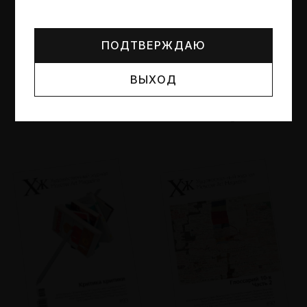
Могут упоминаться лица и организации, признанные
иноагентами или нежелательными в РФ —
реестр
Минюста
.
ПОДТВЕРЖДАЮ
ВЫХОД
№95
№94
Другие пространства
Об образе