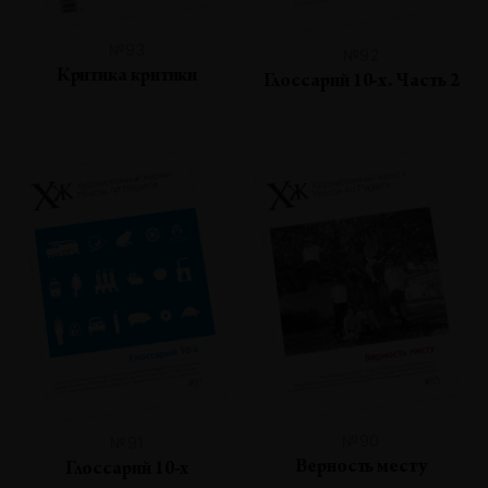
№93
№92
Критика критики
Глоссарий 10-х. Часть 2
№90
№91
Верность месту
Глоссарий 10-х