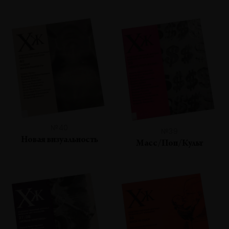
№40
№39
Новая визуальность
Масс/Поп/Культ