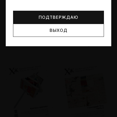
Могут упоминаться лица и организации, признанные
иноагентами или нежелательными в РФ —
реестр
Минюста
.
ПОДТВЕРЖДАЮ
ВЫХОД
№95
№94
Другие пространства
Об образе