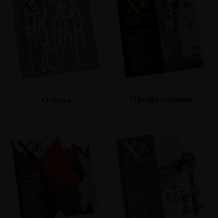
№73
№75
О репрезентации
О тоске