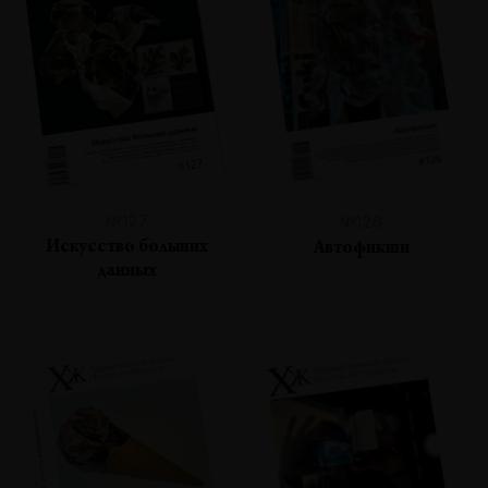
№127
№126
Искусство больших
Автофикшн
данных