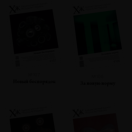
№107
№106
Новый беспорядок
За новую норму