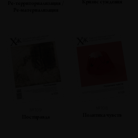
Кризис суждения
Ре-территориализация /
Ре-материализация
№108
№109
Политика чувств
Постправда