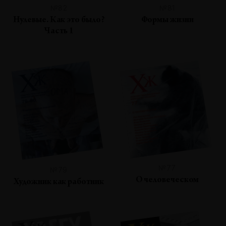
№82
№81
Нулевые. Как это было?
Формы жизни
Часть 1
№77
№79
О человеческом
Художник как работник