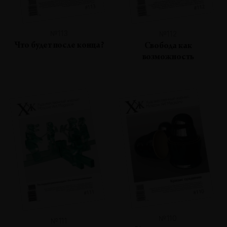
№113
№112
Что будет после конца?
Свобода как
возможность
№110
№111