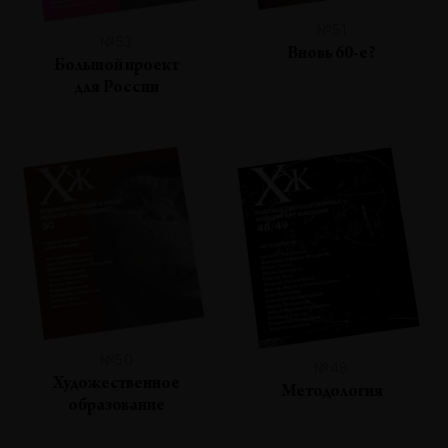
№51
№53
Вновь 60-е?
Большой проект
для России
№50
№48
Художественное
Методология
образование