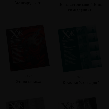
Авангард и китч
Зоны автономии / Зоны
солидарности
№57
№56
Этика взгляда
Крах глобализации?