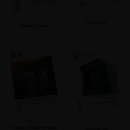
№102
№103
Об этике
Танец в музее
№101
№100
Зачем сейчас нужны