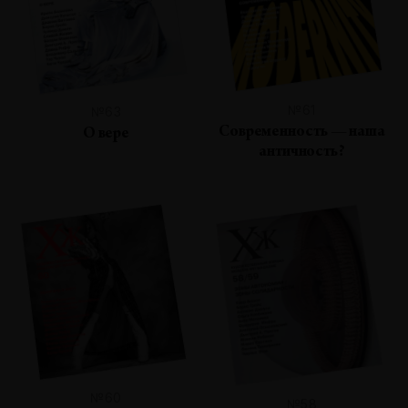
№61
№63
Современность — наша
О вере
античность?
№60
№58