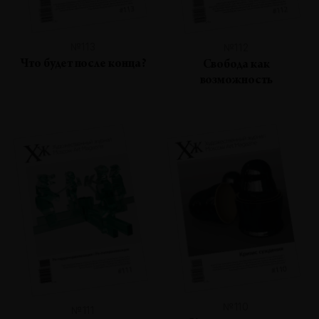
№113
№112
Что будет после конца?
Свобода как
возможность
№110
№111