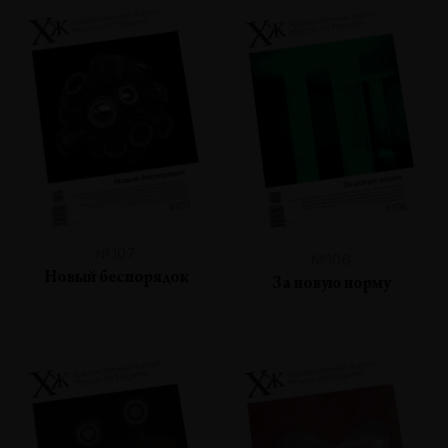
№107
№106
Новый беспорядок
За новую норму