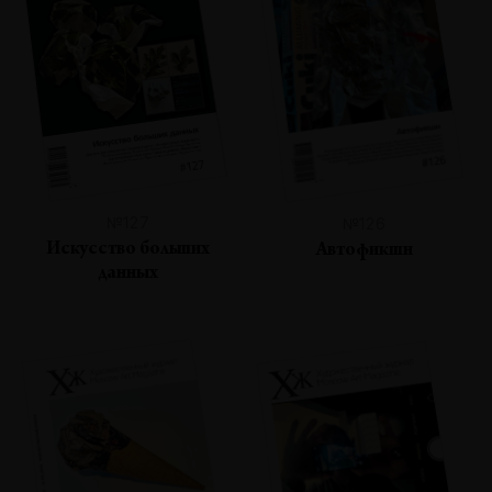
№127
№126
Искусство больших
Автофикшн
данных