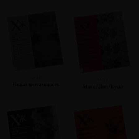
№40
№39
Новая визуальность
Масс/Поп/Культ