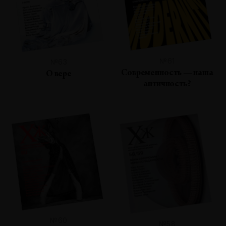
№61
№63
Современность — наша
О вере
античность?
№60
№58