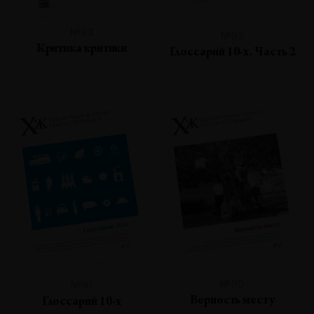
№93
№92
Критика критики
Глоссарий 10-х. Часть 2
№90
№91
Верность месту
Глоссарий 10-х