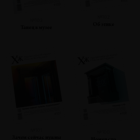
№102
№103
Об этике
Танец в музее
№101
№100
Зачем сейчас нужны