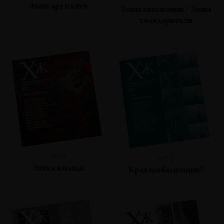
Авангард и китч
Зоны автономии / Зоны
солидарности
№57
№56
Этика взгляда
Крах глобализации?