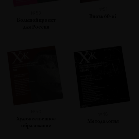
№51
№53
Вновь 60-е?
Большой проект
для России
№50
№48
Художественное
Методология
образование