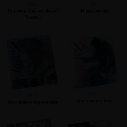
№82
№81
Нулевые. Как это было?
Формы жизни
Часть 1
№77
№79
О человеческом
Художник как работник