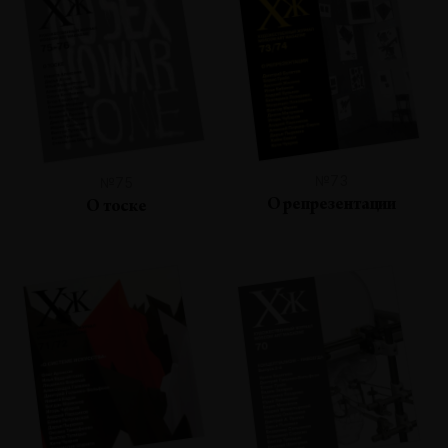
№73
№75
О репрезентации
О тоске