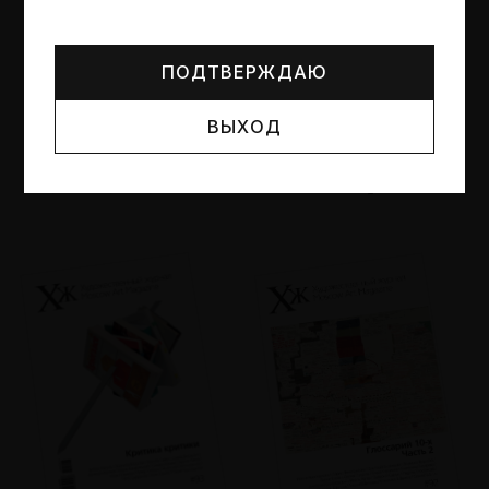
Могут упоминаться лица и организации, признанные
иноагентами или нежелательными в РФ —
реестр
Минюста
.
ПОДТВЕРЖДАЮ
ВЫХОД
№95
№94
Другие пространства
Об образе