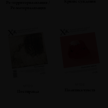
Кризис суждения
Ре-территориализация /
Ре-материализация
№108
№109
Политика чувств
Постправда