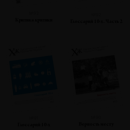
№93
№92
Критика критики
Глоссарий 10-х. Часть 2
№90
№91
Верность месту
Глоссарий 10-х