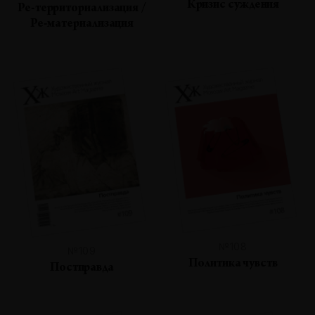
Кризис суждения
Ре-территориализация /
Ре-материализация
№108
№109
Политика чувств
Постправда