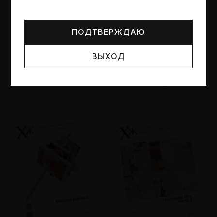
Могут упоминаться лица и организации, признанные
иноагентами или нежелательными в РФ —
реестр
Минюста
.
ПОДТВЕРЖДАЮ
ВЫХОД
№95
№94
Другие пространства
Об образе