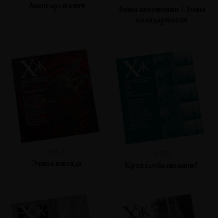
Авангард и китч
Зоны автономии / Зоны
солидарности
№57
№56
Этика взгляда
Крах глобализации?