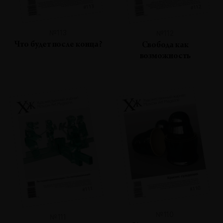
№113
№112
Что будет после конца?
Свобода как
возможность
№110
№111