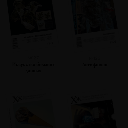
№127
№126
Искусство больших
Автофикшн
данных