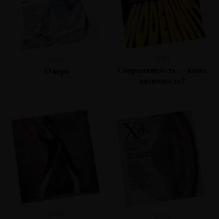
№61
№63
Современность — наша
О вере
античность?
№60
№58