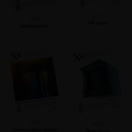
№102
№103
Об этике
Танец в музее
№101
№100
Зачем сейчас нужны