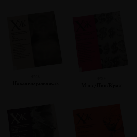
№40
№39
Новая визуальность
Масс/Поп/Культ