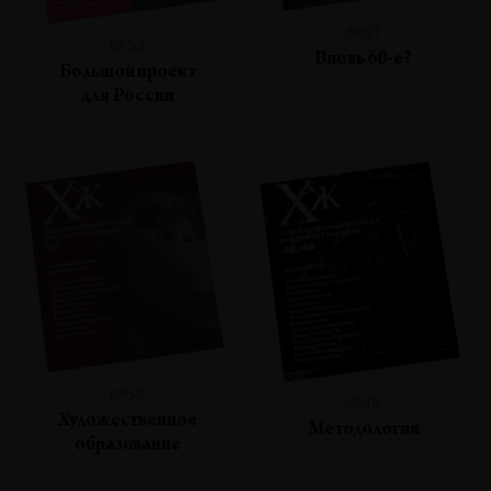
№51
№53
Вновь 60-е?
Большой проект
для России
№50
№48
Художественное
Методология
образование