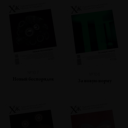
№107
№106
Новый беспорядок
За новую норму