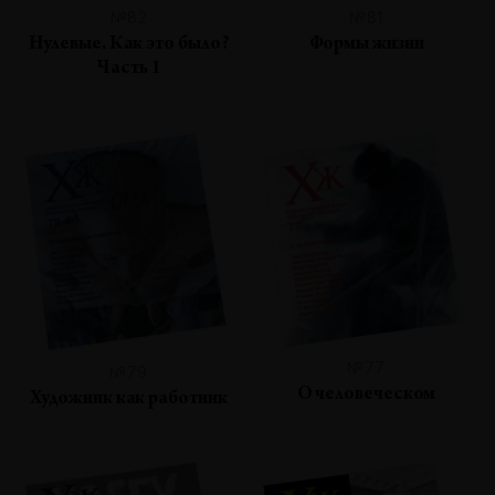
№82
№81
Нулевые. Как это было?
Формы жизни
Часть 1
№77
№79
О человеческом
Художник как работник