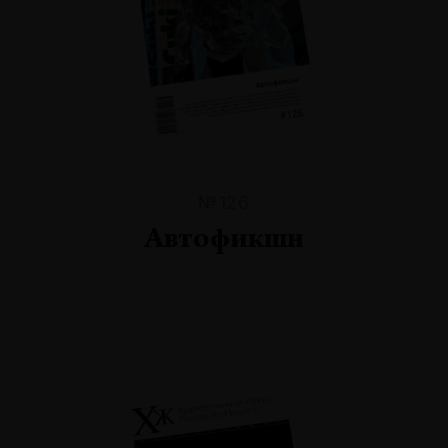
№126
Автофикшн