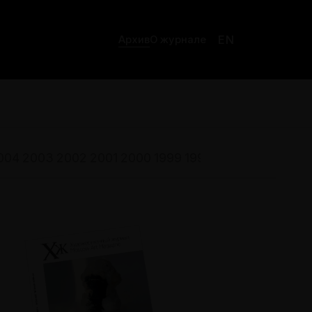
EN
Архив
О журнале
004
2003
2002
2001
2000
1999
1998
1997
1996
1995