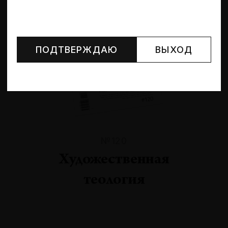
Могут упоминаться лица и организации, признанные
иноагентами или нежелательными в РФ —
реестр
Минюста
.
ПОДТВЕРЖДАЮ
ВЫХОД
№120
Художественная
теология