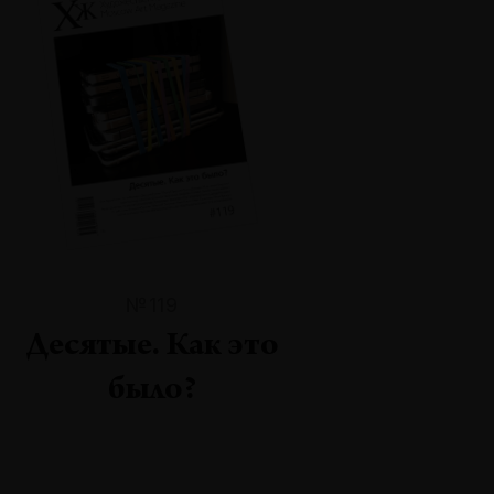
№119
Десятые. Как это
было?