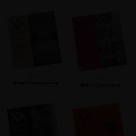
№40
№39
Новая визуальность
Масс/Поп/Культ