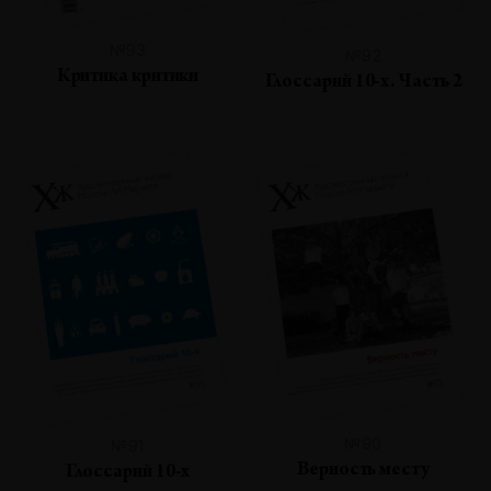
№93
№92
Критика критики
Глоссарий 10-х. Часть 2
№90
№91
Верность месту
Глоссарий 10-х