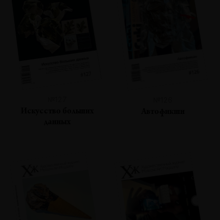
№127
№126
Искусство больших
Автофикшн
данных