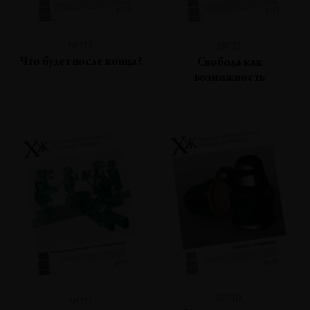
№113
№112
Что будет после конца?
Свобода как
возможность
№110
№111