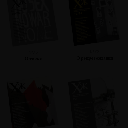
№73
№75
О репрезентации
О тоске