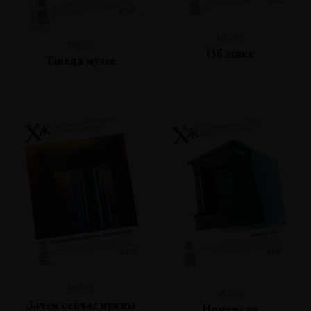
№102
№103
Об этике
Танец в музее
№101
№100
Зачем сейчас нужны