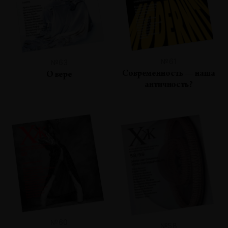
№61
№63
Современность — наша
О вере
античность?
№60
№58