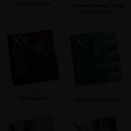
Авангард и китч
Зоны автономии / Зоны
солидарности
№57
№56
Этика взгляда
Крах глобализации?