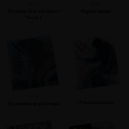
№82
№81
Нулевые. Как это было?
Формы жизни
Часть 1
№77
№79
О человеческом
Художник как работник