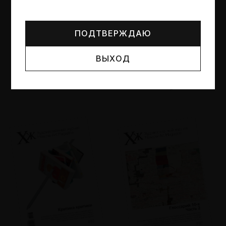
Могут упоминаться лица и организации, признанные
иноагентами или нежелательными в РФ —
реестр
Минюста
.
ПОДТВЕРЖДАЮ
ВЫХОД
№95
№94
Другие пространства
Об образе