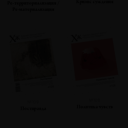
Кризис суждения
Ре-территориализация /
Ре-материализация
№108
№109
Политика чувств
Постправда