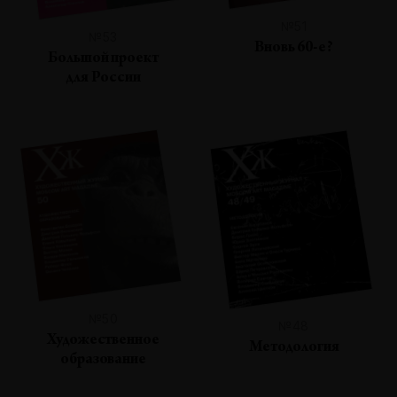
№51
№53
Вновь 60-е?
Большой проект
для России
№50
№48
Художественное
Методология
образование