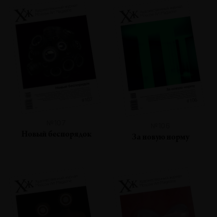
№107
№106
Новый беспорядок
За новую норму