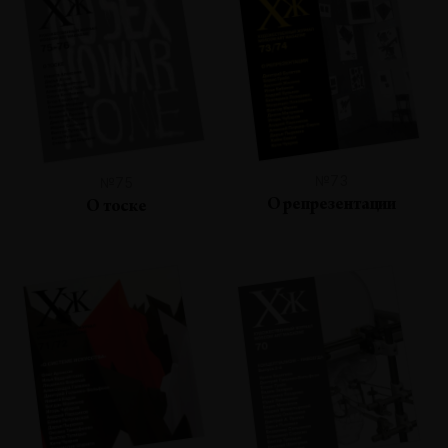
№73
№75
О репрезентации
О тоске