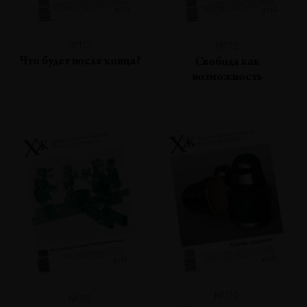
№113
№112
Что будет после конца?
Свобода как
возможность
№110
№111