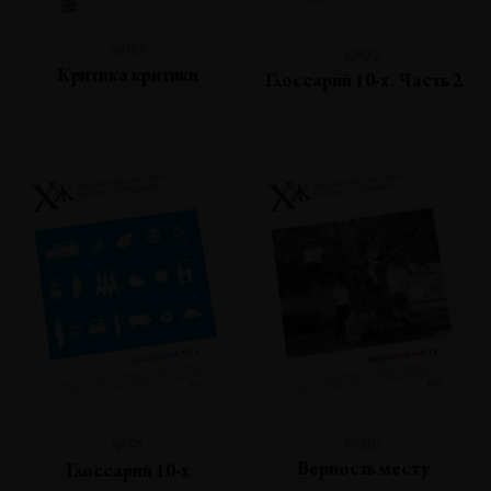
№93
№92
Критика критики
Глоссарий 10-х. Часть 2
№90
№91
Верность месту
Глоссарий 10-х