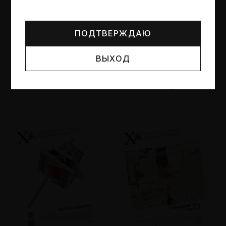
Могут упоминаться лица и организации, признанные
иноагентами или нежелательными в РФ —
реестр
Минюста
.
ПОДТВЕРЖДАЮ
ВЫХОД
№95
№94
Другие пространства
Об образе