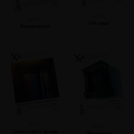
№102
№103
Об этике
Танец в музее
№101
№100
Зачем сейчас нужны