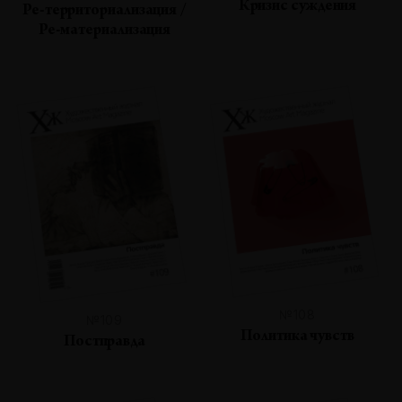
Кризис суждения
Ре-территориализация /
Ре-материализация
№108
№109
Политика чувств
Постправда