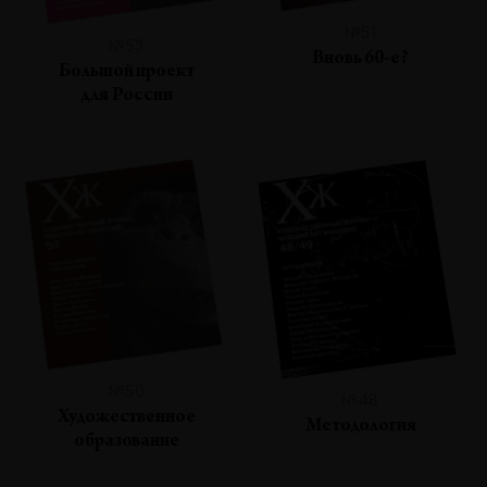
№51
№53
Вновь 60-е?
Большой проект
для России
№50
№48
Художественное
Методология
образование