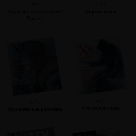
№82
№81
Нулевые. Как это было?
Формы жизни
Часть 1
№77
№79
О человеческом
Художник как работник