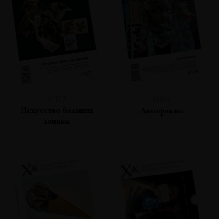
№127
№126
Искусство больших
Автофикшн
данных