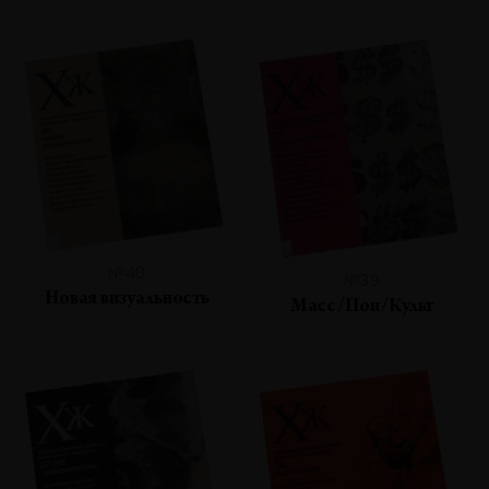
№40
№39
Новая визуальность
Масс/Поп/Культ