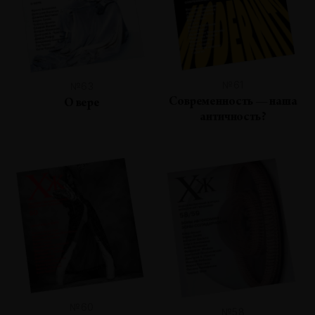
№61
№63
Современность — наша
О вере
античность?
№60
№58