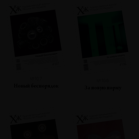
№107
№106
Новый беспорядок
За новую норму