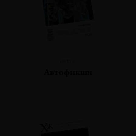
№126
Автофикшн