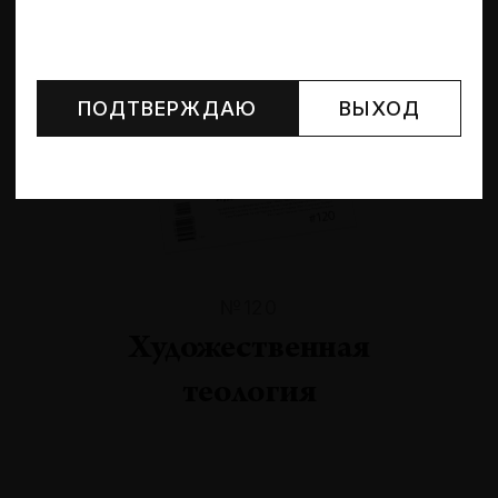
Могут упоминаться лица и организации, признанные
иноагентами или нежелательными в РФ —
реестр
Минюста
.
ПОДТВЕРЖДАЮ
ВЫХОД
№120
Художественная
теология