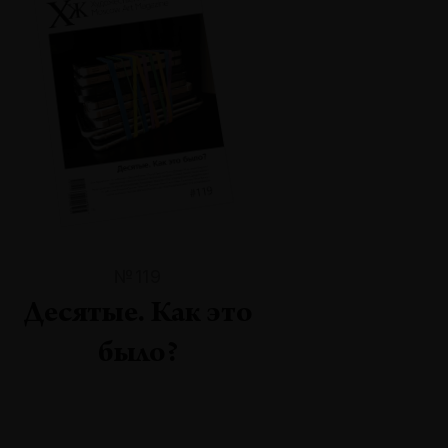
№119
Десятые. Как это
было?