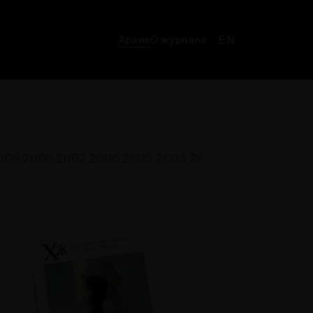
EN
Архив
О журнале
009
2008
2007
2006
2005
2004
2003
2002
2001
200