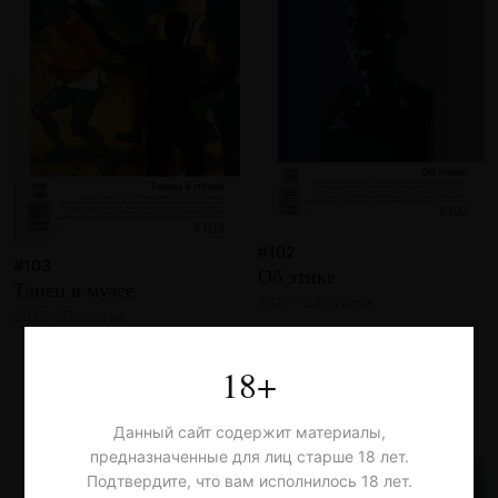
#102
#103
Об этике
Танец в музее
2017 · 23 статьи
2017 · 21 статья
18+
Данный сайт содержит материалы,
предназначенные для лиц старше 18 лет.
Подтвердите, что вам исполнилось 18 лет.