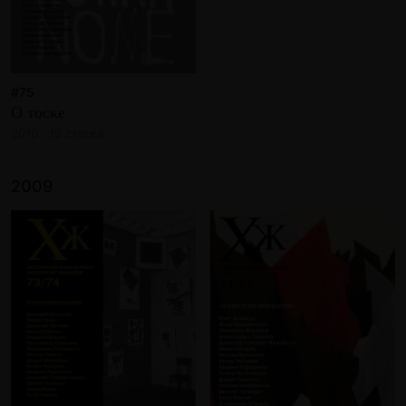
#75
О тоске
2010 · 19 статей
2009