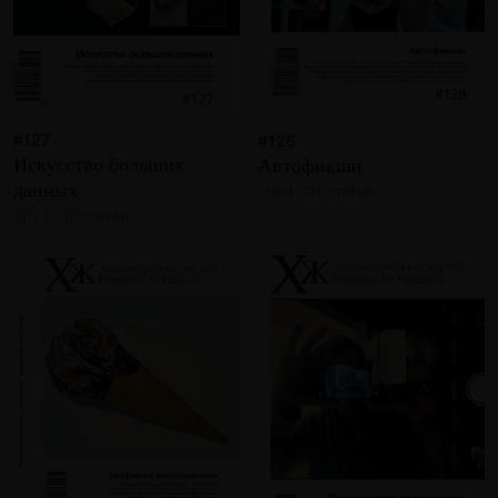
#127
#126
Искусство больших
Автофикшн
данных
2024 · 21 статья
2024 · 17 статей