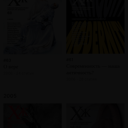
#61
#63
Современность — наша
О вере
античность?
2006 · 24 статьи
2006 · 28 статей
2005