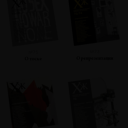
№73
№75
О репрезентации
О тоске