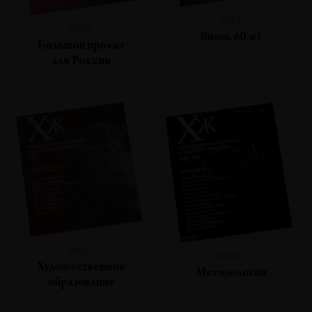
№51
№53
Вновь 60-е?
Большой проект
для России
№50
№48
Художественное
Методология
образование