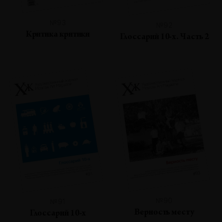
№93
№92
Критика критики
Глоссарий 10-х. Часть 2
№90
№91
Верность месту
Глоссарий 10-х