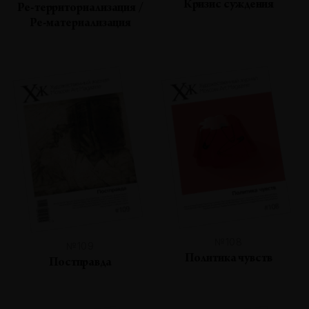
Кризис суждения
Ре-территориализация /
Ре-материализация
№108
№109
Политика чувств
Постправда