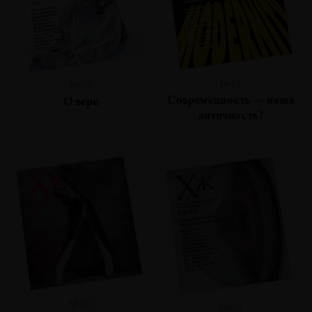
№61
№63
Современность — наша
О вере
античность?
№60
№58