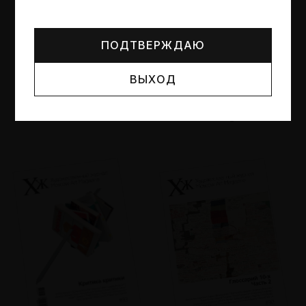
Могут упоминаться лица и организации, признанные
иноагентами или нежелательными в РФ —
реестр
Минюста
.
ПОДТВЕРЖДАЮ
ВЫХОД
№95
№94
Другие пространства
Об образе