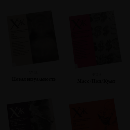
№40
№39
Новая визуальность
Масс/Поп/Культ