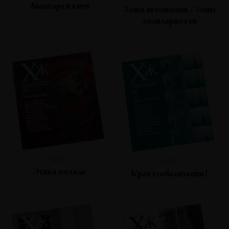
Авангард и китч
Зоны автономии / Зоны
солидарности
№57
№56
Этика взгляда
Крах глобализации?