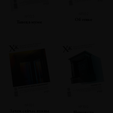
№102
№103
Об этике
Танец в музее
№101
№100
Зачем сейчас нужны