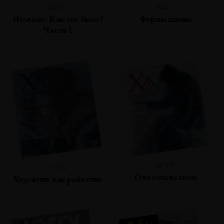
№82
№81
Нулевые. Как это было?
Формы жизни
Часть 1
№77
№79
О человеческом
Художник как работник