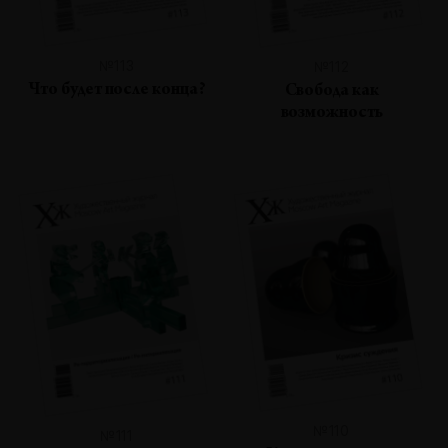
№113
№112
Что будет после конца?
Свобода как
возможность
№110
№111