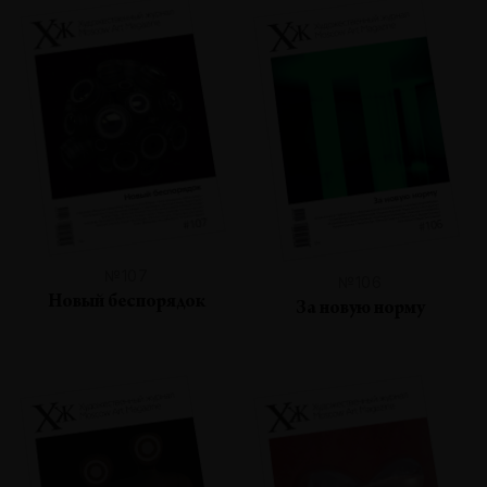
№107
№106
Новый беспорядок
За новую норму