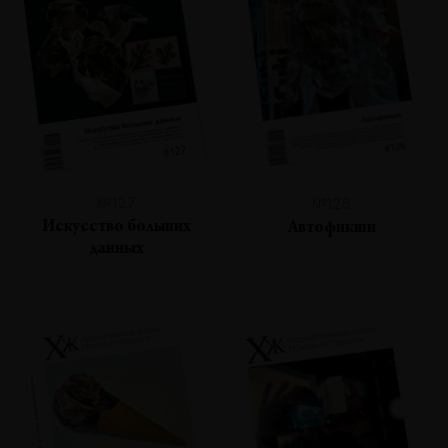
№127
№126
Искусство больших
Автофикшн
данных