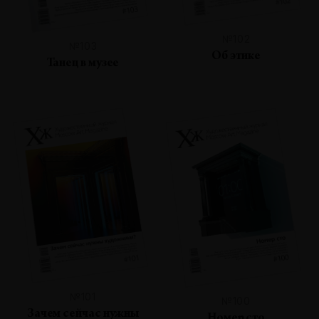
№102
№103
Об этике
Танец в музее
№101
№100
Зачем сейчас нужны