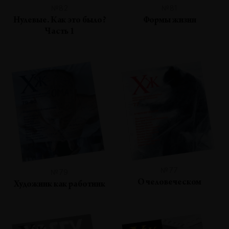
№82
№81
Нулевые. Как это было?
Формы жизни
Часть 1
№77
№79
О человеческом
Художник как работник