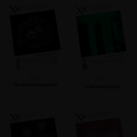
№107
№106
Новый беспорядок
За новую норму