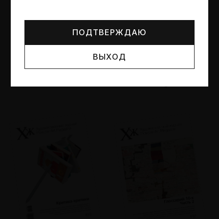
Могут упоминаться лица и организации, признанные
иноагентами или нежелательными в РФ —
реестр
Минюста
.
ПОДТВЕРЖДАЮ
ВЫХОД
№95
№94
Другие пространства
Об образе