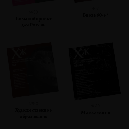
№51
№53
Вновь 60-е?
Большой проект
для России
№50
№48
Художественное
Методология
образование