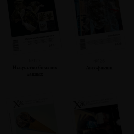
№127
№126
Искусство больших
Автофикшн
данных