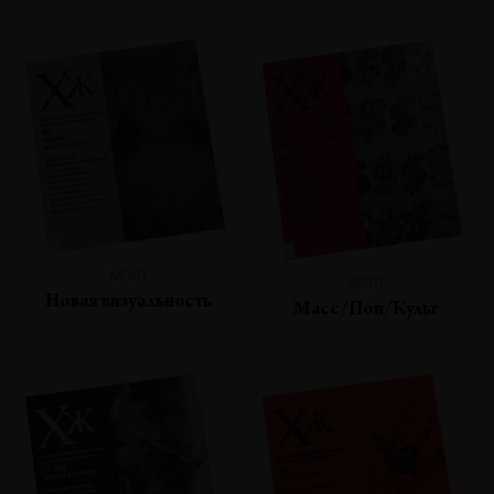
№40
№39
Новая визуальность
Масс/Поп/Культ