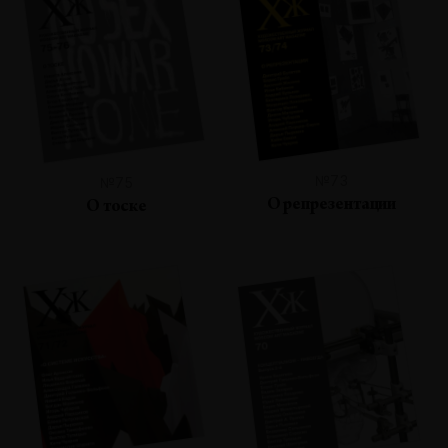
№73
№75
О репрезентации
О тоске