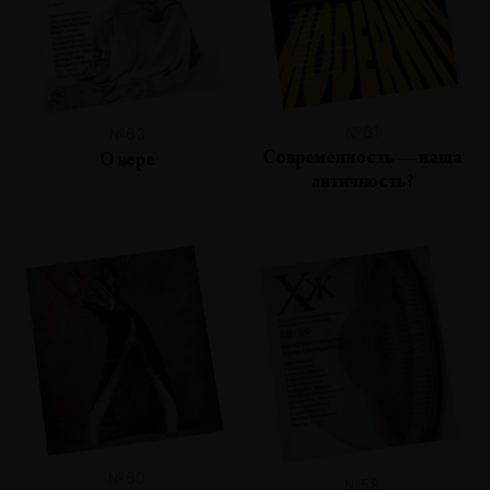
№61
№63
Современность — наша
О вере
античность?
№60
№58