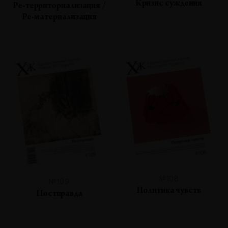
Кризис суждения
Ре-территориализация /
Ре-материализация
№108
№109
Политика чувств
Постправда