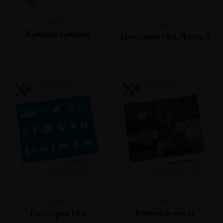
№93
№92
Критика критики
Глоссарий 10-х. Часть 2
№90
№91
Верность месту
Глоссарий 10-х