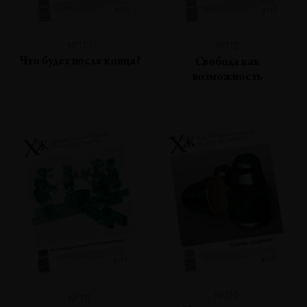
№113
№112
Что будет после конца?
Свобода как
возможность
№110
№111