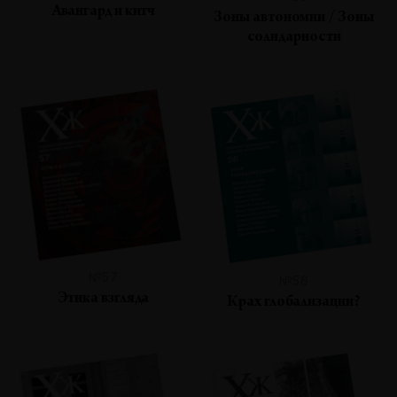
Авангард и китч
Зоны автономии / Зоны
солидарности
№57
№56
Этика взгляда
Крах глобализации?