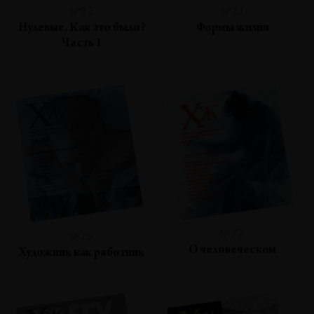
№82
№81
Нулевые. Как это было?
Формы жизни
Часть 1
№77
№79
О человеческом
Художник как работник