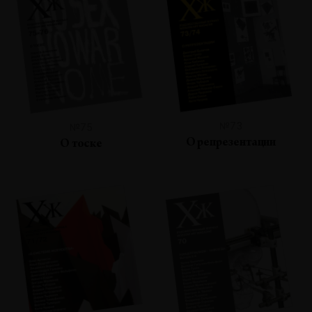
№73
№75
О репрезентации
О тоске