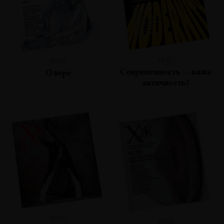
№61
№63
Современность — наша
О вере
античность?
№60
№58