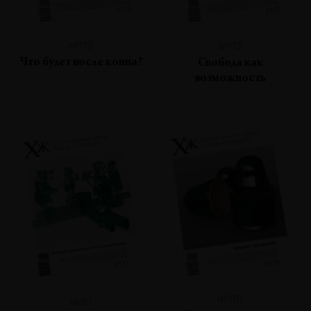
№113
№112
Что будет после конца?
Свобода как
возможность
№110
№111