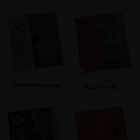
№40
№39
Новая визуальность
Масс/Поп/Культ