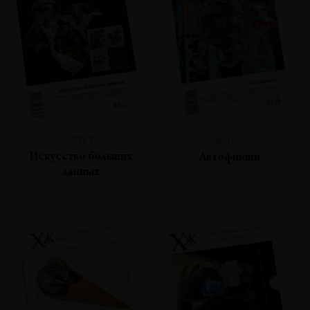
№127
№126
Искусство больших
Автофикшн
данных