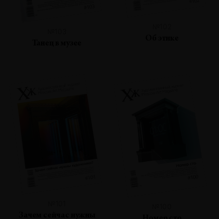
№102
№103
Об этике
Танец в музее
№101
№100
Зачем сейчас нужны