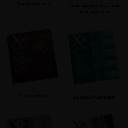
Авангард и китч
Зоны автономии / Зоны
солидарности
№57
№56
Этика взгляда
Крах глобализации?