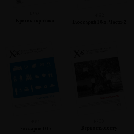
№93
№92
Критика критики
Глоссарий 10-х. Часть 2
№90
№91
Верность месту
Глоссарий 10-х