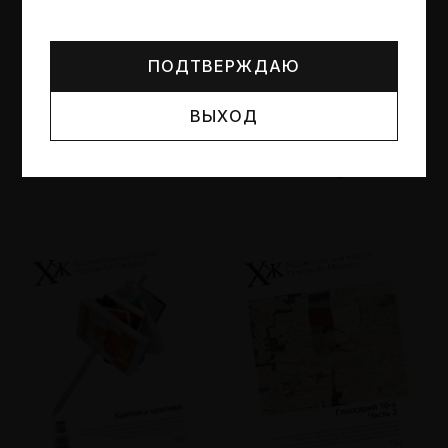
Могут упоминаться лица и организации, признанные
иноагентами или нежелательными в РФ —
реестр
Минюста
.
ПОДТВЕРЖДАЮ
ВЫХОД
№95
№94
Другие пространства
Об образе