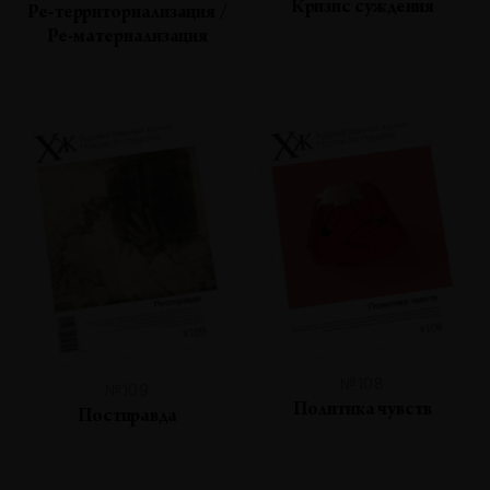
Кризис суждения
Ре-территориализация /
Ре-материализация
№108
№109
Политика чувств
Постправда