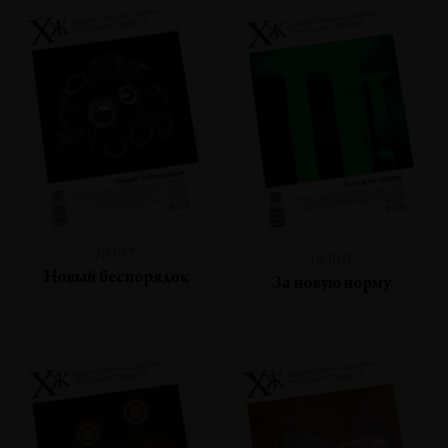
№107
№106
Новый беспорядок
За новую норму