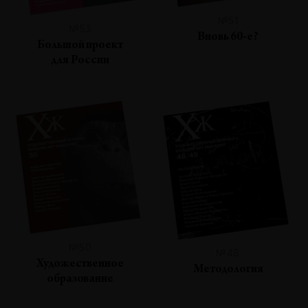
№51
№53
Вновь 60-е?
Большой проект
для России
№50
№48
Художественное
Методология
образование